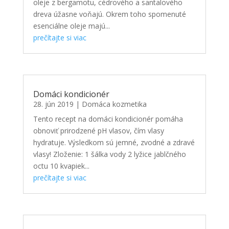
oleje z bergamotu, cédrového a santalového
dreva úžasne voňajú. Okrem toho spomenuté
esenciálne oleje majú...
prečítajte si viac
Domáci kondicionér
28. jún 2019
|
Domáca kozmetika
Tento recept na domáci kondicionér pomáha
obnoviť prirodzené pH vlasov, čím vlasy
hydratuje. Výsledkom sú jemné, zvodné a zdravé
vlasy! Zloženie: 1 šálka vody 2 lyžice jablčného
octu 10 kvapiek...
prečítajte si viac