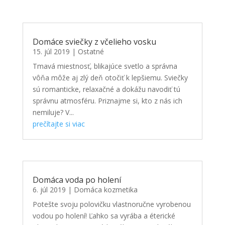
Domáce sviečky z včelieho vosku
15. júl 2019
|
Ostatné
Tmavá miestnosť, blikajúce svetlo a správna
vôňa môže aj zlý deň otočiť k lepšiemu. Sviečky
sú romanticke, relaxačné a dokážu navodiť tú
správnu atmosféru. Priznajme si, kto z nás ich
nemiluje? V...
prečítajte si viac
Domáca voda po holení
6. júl 2019
|
Domáca kozmetika
Potešte svoju polovičku vlastnoručne vyrobenou
vodou po holení! Ľahko sa vyrába a éterické