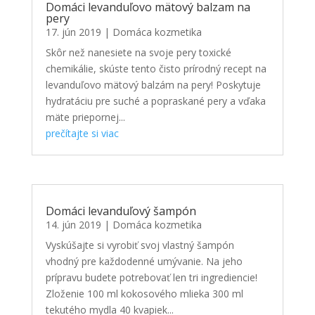
Domáci levanduľovo mätový balzam na
pery
17. jún 2019
|
Domáca kozmetika
Skôr než nanesiete na svoje pery toxické
chemikálie, skúste tento čisto prírodný recept na
levanduľovo mätový balzám na pery! Poskytuje
hydratáciu pre suché a popraskané pery a vďaka
mäte priepornej...
prečítajte si viac
Domáci levanduľový šampón
14. jún 2019
|
Domáca kozmetika
Vyskúšajte si vyrobiť svoj vlastný šampón
vhodný pre každodenné umývanie. Na jeho
prípravu budete potrebovať len tri ingrediencie!
Zloženie 100 ml kokosového mlieka 300 ml
tekutého mydla 40 kvapiek...