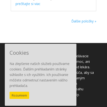
prečítajte si viac
Ďalšie položky »
Cookies
Tento obsah slúži iba na informačné a vzdelávacie
účely. Účelom nie je poskytnúť lekársku pomoc, ani
Na zlepšenie našich služieb používame
nahradiť lekársku pomoc alebo ošetrenie od lekára.
cookies. Ďalším prehliadaním stránky
Všetkým čitateľom tohto obsahu sa odporúča, aby sa
súhlasíte s ich využitím. Ich používanie
poradili so svojím lekárom alebo kvalifikovaným
môžete odmietnuť nastavením vášho
zdravotníckym pracovníkom o konkrétnych
prehliadača.
zdravotných otázkach. Vydavateľ tohto obsahu
nezodpovedá za možné zdravotné následky.
Rozumiem
Kontakt:
info@olejcek.sk