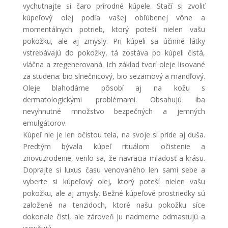
vychutnajte si čaro prírodné kúpele. Stačí si zvoliť
kúpeľový olej podľa vašej obľúbenej vône a
momentálnych potrieb, ktorý poteší nielen vašu
pokožku, ale aj zmysly. Pri kúpeli sa účinné látky
vstrebávajú do pokožky, tá zostáva po kúpeli čistá,
vláčna a zregenerovaná. Ich základ tvorí oleje lisované
za studena: bio slnečnicový, bio sezamový a mandľový.
Oleje blahodárne pôsobí aj na kožu s
dermatologickými problémami. Obsahujú iba
nevyhnutné množstvo bezpečných a jemných
emulgátorov.
Kúpeľ nie je len očistou tela, na svoje si príde aj duša.
Predtým bývala kúpeľ rituálom očistenie a
znovuzrodenie, verilo sa, že navracia mladosť a krásu.
Doprajte si luxus času venovaného len sami sebe a
vyberte si kúpeľový olej, ktorý poteší nielen vašu
pokožku, ale aj zmysly. Bežné kúpeľové prostriedky sú
založené na tenzidoch, ktoré našu pokožku síce
dokonale čistí, ale zároveň ju nadmerne odmasťujú a