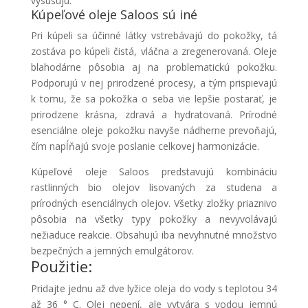
vysušujú.
Kúpeľové oleje Saloos sú iné
Pri kúpeli sa účinné látky vstrebávajú do pokožky, tá
zostáva po kúpeli čistá, vláčna a zregenerovaná. Oleje
blahodárne pôsobia aj na problematickú pokožku.
Podporujú v nej prirodzené procesy, a tým prispievajú
k tomu, že sa pokožka o seba vie lepšie postarať, je
prirodzene krásna, zdravá a hydratovaná. Prírodné
esenciálne oleje pokožku navyše nádherne prevoňajú,
čím napĺňajú svoje poslanie celkovej harmonizácie.
Kúpeľové oleje Saloos predstavujú kombináciu
rastlinných bio olejov lisovaných za studena a
prírodných esenciálnych olejov. Všetky zložky priaznivo
pôsobia na všetky typy pokožky a nevyvolávajú
nežiaduce reakcie. Obsahujú iba nevyhnutné množstvo
bezpečných a jemných emulgátorov.
Použitie:
Pridajte jednu až dve lyžice oleja do vody s teplotou 34
až 36 ° C. Olej nepení, ale vytvára s vodou jemnú