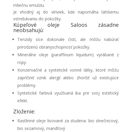
mliečnu emulziu.
Je vhodný aj do víriviek, kde napomáha ľahšiemu
vstrebávaniu do pokožky.
Kúpeľové oleje Saloos zásadne
neobsahujú:
Tenzidy síce dokonale čistí, ale môžu nabúrať
prirodzenú obranyschopnosť pokožky.
Minerálne oleje (paraffinum liquidum) vyrábané z
ropy.
Konzervačné a syntetické vonné látky, ktoré môžu
zapríčiniť vznik alergií alebo zhoršiť už existujúce
problémy.
Syntetické farbivá využívaná iba pre svoj estetický
efekt.
Zloženie:
Rastlinné oleje lisované za studena: bio slnečnicový,
bio sezamový, mandľový