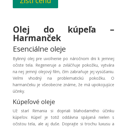
Zisti cenu
Olej do kúpeľa –
Harmanček
Esenciálne oleje
Bylinný olej pre uvoľnenie po náročnom dni k jemnej
očiste tela. Regeneruje a zvláčňuje pokožku, vytvára
na nej jemný olejový film, čím zabraňuje jej vysúšaniu.
Veľmi vhodný na problematickú pokožku. O
harmančeku je všeobecne známe, že má upokojujúce
účinky.
Kúpeľové oleje
Už starí Rimania si dopriali blahodarného účinku
kúpeľov. Kúpeľ je totiž oddávna spájaná nielen s
očistou tela, ale aj duše. Doprajte si trochu luxusu a