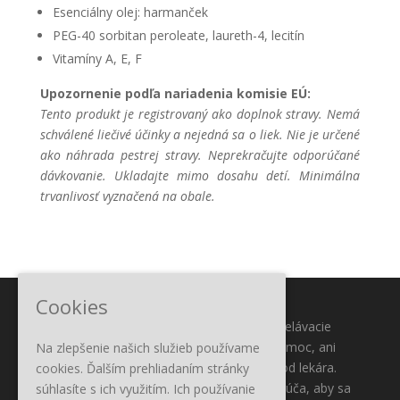
Esenciálny olej: harmanček
PEG-40 sorbitan peroleate, laureth-4, lecitín
Vitamíny A, E, F
Upozornenie podľa nariadenia komisie EÚ:
Tento produkt je registrovaný ako doplnok stravy. Nemá
schválené liečivé účinky a nejedná sa o liek. Nie je určené
ako náhrada pestrej stravy. Neprekračujte odporúčané
dávkovanie. Ukladajte mimo dosahu detí. Minimálna
trvanlivosť vyznačená na obale.
Cookies
Tento obsah slúži iba na informačné a vzdelávacie
účely. Účelom nie je poskytnúť lekársku pomoc, ani
Na zlepšenie našich služieb používame
nahradiť lekársku pomoc alebo ošetrenie od lekára.
cookies. Ďalším prehliadaním stránky
Všetkým čitateľom tohto obsahu sa odporúča, aby sa
súhlasíte s ich využitím. Ich používanie