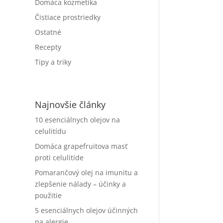
Domáca kozmetika
Čistiace prostriedky
Ostatné
Recepty
Tipy a triky
Najnovšie články
10 esenciálnych olejov na
celulitídu
Domáca grapefruitova masť
proti celulitíde
Pomarančový olej na imunitu a
zlepšenie nálady – účinky a
použitie
5 esenciálnych olejov účinných
na alergie