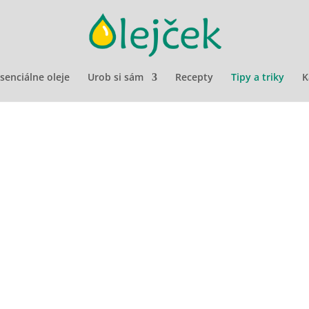
senciálne oleje
Urob si sám
Recepty
Tipy a triky
K
 to celulitída? Celulitída je slovo, ktorým sa označuje zakrpatené
ách, bokoch, zadku alebo bruchu. Dospievajúce a dospelé ženy sú..