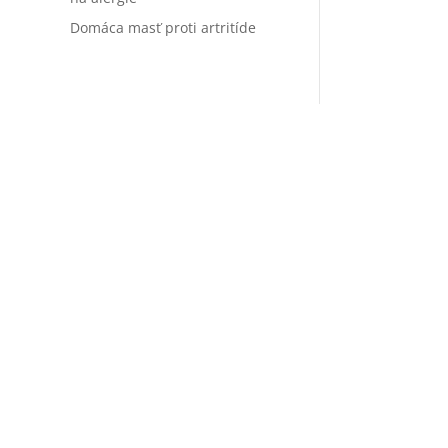
Domáca masť proti artritíde
Ako e
imunit