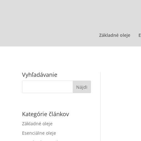
Základné oleje
E
Vyhľadávanie
Čo je
stehn
Kategórie článkov
Základné oleje
Esenciálne oleje