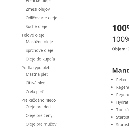
Éterické oleje
Zmesi olejov
Odličovacie oleje
100
Suché oleje
Telové oleje
100%
Masážne oleje
Objem:
Sprchové oleje
Oleje do kúpeľa
Podľa typu pleti
Mandľ
Mastná pleť
Relax 
Citlivá pleť
Regene
Zrelá pleť
Regene
Pre každého niečo
Hydrat
Oleje pre deti
Tonizá
Oleje pre ženy
Starost
Oleje pre mužov
Staros