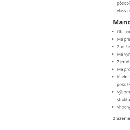
pôsobí
vlasy 
Mandľ
Obsahu
Má pri
Zaruče
Má vyn
Zjemňu
Má pro
Kladne
pokožk
Výborn
štruktú
Vhodný
Zloženie