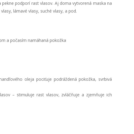
da pekne podporí rast vlasov. Aj doma vytvorená maska na
lasy, lámavé vlasy, suché vlasy, a pod.
B
 vekom a počasím namáhaná pokožka
mandľového oleja pociťuje podráždená pokožka, svrbivá
lasov – stimuluje rast vlasov, zvláčňuje a zjemňuje ich