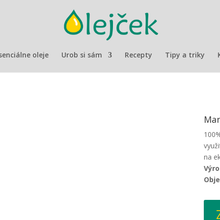
senciálne oleje
Urob si sám
Recepty
Tipy a triky
Man
100%
využi
na e
Výro
Obj