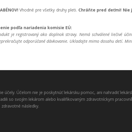
RABÉNOV!
Vhodné pre všetky druhy pleti.
Chráňte pred deťmi! Nie
enie podľa nariadenia komisie EÚ:
odukt je registrovaný ako doplnok stravy. Nemá schválené liečivé účin
Neprekračujte odporúčané dávkovanie. Ukladajte mimo dosahu detí. Mini
ie účely. Účelom nie je poskytnúť lekársku pomoc, ani nahradiť leká
adili so svojím lekárom alebo kvalifikovaným zdravotníckym pracov
zdravotné následky.