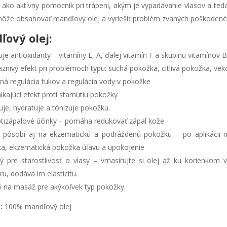
 ako aktívny pomocník pri trápení, akým je vypadávanie vlasov a te
môže obsahovať mandľový olej a vyriešiť problém zvaných poškodené v
ový olej:
je antioxidanty – vitamíny E, A, ďalej vitamín F a skupinu vitamínov 
aznivý efekt pri problémoch typu: suchá pokožka, citlivá pokožka,
ná regulácia tukov a regulácia vody v pokožke
ikajúci efekt proti starnutiu pokožky
je, hydratuje a tónizuje pokožku.
tizápalové účinky – pomáha redukovať zápal kože
 pôsobí aj na ekzematickú a podráždenú pokožku – po aplikácii 
a, ekzematická pokožka úľavu a upokojenie
ý pre starostlivosť o vlasy – vmasírujte si olej až ku korienkom v
ru, dodáva im elasticitu.
 na masáž pre akýkoľvek typ pokožky.
:
100% mandľový olej