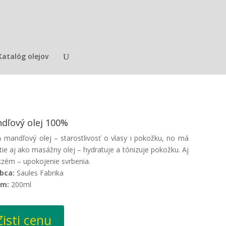
Katalóg olejov
dľový olej 100%
 mandľový olej – starostlivosť o vlasy i pokožku, no má
tie aj ako masážny olej – hydratuje a tónizuje pokožku. Aj
kzém – upokojenie svrbenia.
bca:
Saules Fabrika
em:
200ml
Zisti cenu