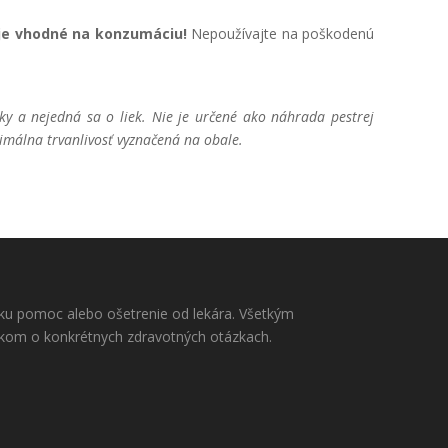
 je vhodné na konzumáciu!
Nepoužívajte na poškodenú
ky a nejedná sa o liek. Nie je určené ako náhrada pestrej
málna trvanlivosť vyznačená na obale.
rsku pomoc alebo ošetrenie od lekára. Všetkým
níkom o konkrétnych zdravotných otázkach.