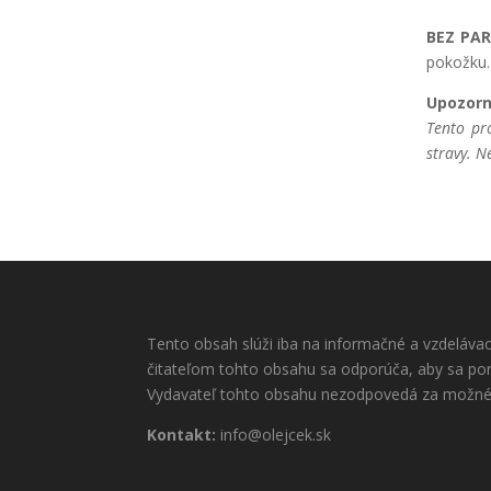
BEZ PA
pokožku.
Upozorn
Tento pr
stravy. 
Tento obsah slúži iba na informačné a vzdelávac
čitateľom tohto obsahu sa odporúča, aby sa por
Vydavateľ tohto obsahu nezodpovedá za možné 
Kontakt:
info@olejcek.sk