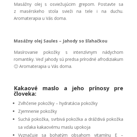
Masážny olej s osviežujúcim grepom. Postavte sa
z masérskeho stola svieži na tele i na duchu.
Aromaterapia u Vás doma.
Masážny olej Saules – Jahody so šľahačkou
Masírovanie pokožky s intenzívnym nádychom
romantiky. Veď jahody sú predsa prírodné afrodiziakum
🙂 Aromaterapia u Vás doma.
Kakaové maslo a jeho prínosy pre
človeka:
Zvlhčenie pokožky – hydratácia pokožky
Zjemnenie pokožky
Suchá pokožka, svrbivá pokožka a dráždivá pokožka
sa vďaka kakaovému maslu upokoja
Vyznačuje sa bohatým obsahom vitamínu E –