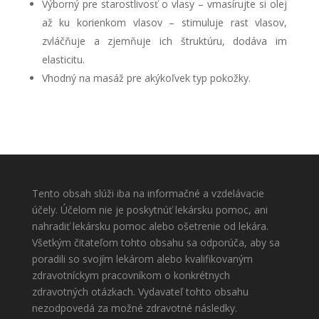
Výborný pre starostlivosť o vlasy – vmasírujte si olej
až ku korienkom vlasov – stimuluje rast vlasov,
zvláčňuje a zjemňuje ich štruktúru, dodáva im
elasticitu.
Vhodný na masáž pre akýkoľvek typ pokožky.
Tento obsah slúži iba na informačné a vzdelávacie
účely. Účelom nie je poskytnúť lekársku pomoc, ani
nahradiť lekársku pomoc alebo ošetrenie od lekára.
Všetkým čitateľom tohto obsahu sa odporúča, aby sa
poradili so svojím lekárom alebo kvalifikovaným
zdravotníckym pracovníkom o konkrétnych
zdravotných otázkach. Vydavateľ tohto obsahu
nezodpovedá za možné zdravotné následky.