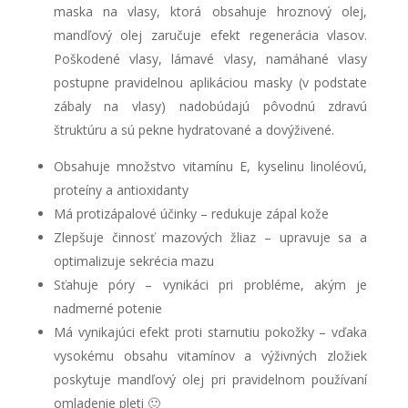
maska na vlasy, ktorá obsahuje hroznový olej,
mandľový olej zaručuje efekt regenerácia vlasov.
Poškodené vlasy, lámavé vlasy, namáhané vlasy
postupne pravidelnou aplikáciou masky (v podstate
zábaly na vlasy) nadobúdajú pôvodnú zdravú
štruktúru a sú pekne hydratované a dovýživené.
Obsahuje množstvo vitamínu E, kyselinu linoléovú,
proteíny a antioxidanty
Má protizápalové účinky – redukuje zápal kože
Zlepšuje činnosť mazových žliaz – upravuje sa a
optimalizuje sekrécia mazu
Sťahuje póry – vynikáci pri probléme, akým je
nadmerné potenie
Má vynikajúci efekt proti starnutiu pokožky – vďaka
vysokému obsahu vitamínov a výživných zložiek
poskytuje mandľový olej pri pravidelnom používaní
omladenie pleti 🙂