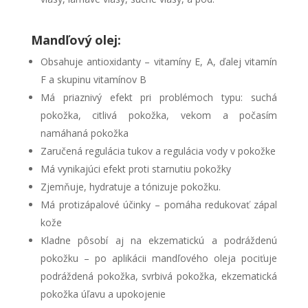
Mandľový olej:
Obsahuje antioxidanty – vitamíny E, A, ďalej vitamín
F a skupinu vitamínov B
Má priaznivý efekt pri problémoch typu: suchá
pokožka, citlivá pokožka, vekom a počasím
namáhaná pokožka
Zaručená regulácia tukov a regulácia vody v pokožke
Má vynikajúci efekt proti starnutiu pokožky
Zjemňuje, hydratuje a tónizuje pokožku.
Má protizápalové účinky – pomáha redukovať zápal
kože
Kladne pôsobí aj na ekzematickú a podráždenú
pokožku – po aplikácii mandľového oleja pociťuje
podráždená pokožka, svrbivá pokožka, ekzematická
pokožka úľavu a upokojenie