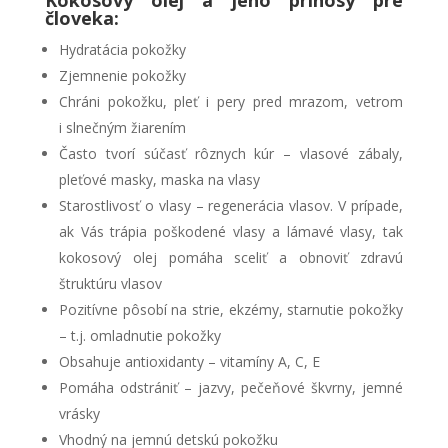
Kokosový olej a jeho prínosy pre
človeka:
Hydratácia pokožky
Zjemnenie pokožky
Chráni pokožku, pleť i pery pred mrazom, vetrom
i slnečným žiarením
Často tvorí súčasť rôznych kúr – vlasové zábaly,
pleťové masky, maska na vlasy
Starostlivosť o vlasy – regenerácia vlasov. V prípade,
ak Vás trápia poškodené vlasy a lámavé vlasy, tak
kokosový olej pomáha sceliť a obnoviť zdravú
štruktúru vlasov
Pozitívne pôsobí na strie, ekzémy, starnutie pokožky
– t.j. omladnutie pokožky
Obsahuje antioxidanty – vitamíny A, C, E
Pomáha odstrániť – jazvy, pečeňové škvrny, jemné
vrásky
Vhodný na jemnú detskú pokožku