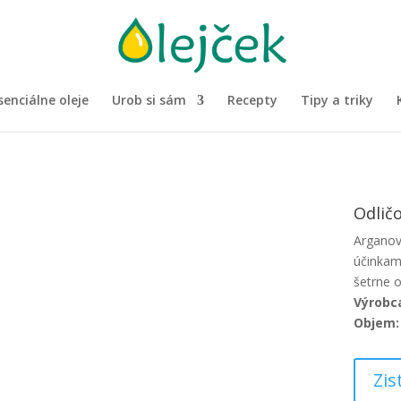
senciálne oleje
Urob si sám
Recepty
Tipy a triky
Odličo
Arganov
účinkam
šetrne o
Výrobc
Objem:
Zis