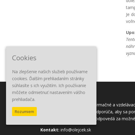
dôle
tamp
Je d
voľn
Upo
Tent
náhr
vyzn
Cookies
Na zlepšenie našich služieb používame
cookies. Ďalším prehliadaním stránky
súhlasíte s ich využitím. Ich používanie
môžete odmietnuť nastavením vášho
prehliadača.
Tento obsah slúži iba na informačné a vzdelávac
čitateľom tohto obsahu sa odporúča, aby sa por
Rozumiem
Vydavateľ tohto obsahu nezodpovedá za možné 
Kontakt:
info@olejcek.sk