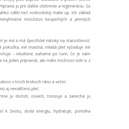
Pripravia ju pre ďalšie ošetrenie a regeneráciu. Sú
Ľahko odlíči tiež vodeodolný make up. Ich základ
a nevyhnutné množstvo bezpečných a jemných
je iná a má špecifické nároky na starostlivosť,
há pokožka, iné mastná, mladá pleť vyžaduje iné
lyvňuje – intuitívne siahame po tom, čo je nám
a na jeden prípravok, ale máte možnosť voliť si z
 Saloos v troch krokoch ráno a večer:
nú aj nenalíčenú pleť.
mne ju dočistí, osvieži, tonizuje a zanechá ju
eť k životu, dodá energiu, hydratuje, pomáha