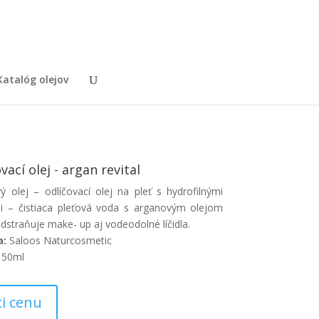
Katalóg olejov
vací olej - argan revital
ý olej – odlíčovací olej na pleť s hydrofilnými
i – čistiaca pleťová voda s arganovým olejom
dstraňuje make- up aj vodeodolné líčidla.
a:
Saloos Naturcosmetic
50ml
ti cenu