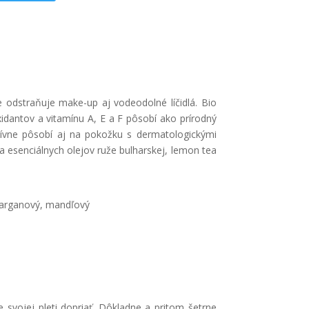
ne odstraňuje make-up aj vodeodolné líčidlá. Bio
dantov a vitamínu A, E a F pôsobí ako prírodný
itívne pôsobí aj na pokožku s dermatologickými
 esenciálnych olejov ruže bulharskej, lemon tea
o arganový, mandľový
 svojej pleti dopriať. Dôkladne a pritom šetrne