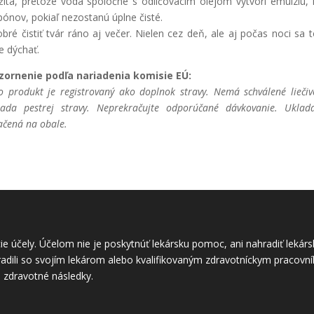
žitá, pretože voda spoločne s odličovacím olejom vytvorí emulziu, k
ónov, pokiaľ nezostanú úplne čisté.
obré čistiť tvár ráno aj večer. Nielen cez deň, ale aj počas noci sa t
e dýchať.
zornenie podľa nariadenia komisie EÚ:
o produkt je registrovaný ako doplnok stravy. Nemá schválené liečiv
ada pestrej stravy. Neprekračujte odporúčané dávkovanie. Uklad
ačená na obale.
ie účely. Účelom nie je poskytnúť lekársku pomoc, ani nahradiť leká
adili so svojím lekárom alebo kvalifikovaným zdravotníckym pracov
zdravotné následky.