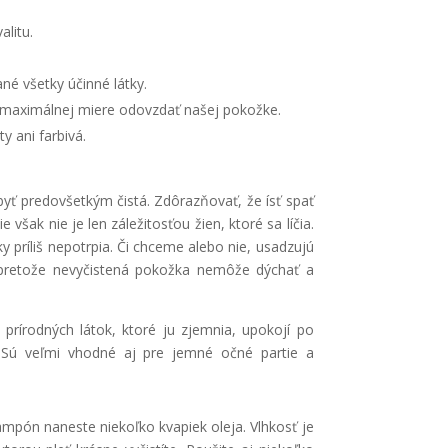
alitu.
é všetky účinné látky.
 maximálnej miere odovzdať našej pokožke.
 ani farbivá.
byť predovšetkým čistá. Zdôrazňovať, že ísť spať
šak nie je len záležitosťou žien, ktoré sa líčia.
ky príliš nepotrpia. Či chceme alebo nie, usadzujú
ť, pretože nevyčistená pokožka nemôže dýchať a
u prírodných látok, ktoré ju zjemnia, upokojí po
. Sú veľmi vhodné aj pre jemné očné partie a
ampón naneste niekoľko kvapiek oleja. Vlhkosť je