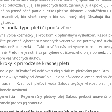
í pleť, odovzdávajú jej silu prírodných látok, zjemňujú ju a upokojujú. 
né na jemné očné partie aj citlivú pleť so sklonom k ​​podráždeniu. 
í mandľový, bio slnečnicový a bio sezamový olej. Obsahujú ib
gátorov.
er podľa typu pleti či podľa vône
vna voľba kozmetiky je krôčikom k optimálnym výsledkom. Každá pleť 
rčite príjemné vyberať si z viacerých variantov. Iné potreby má suc
enie, než pleť zrelá … Takisto vôňa nás pri výbere kozmetiky ovp
emné. Preto nie je nutné sa pri výbere odličovacieho oleja obmedziť ib
 pre vás vhodných druhov.
 kroky k prirodzene krásnej pleti
lne je použiť hydrofilný odličovací olej s ďalšími pleťovými produktmi
stenie – Hydrofilný odličovací olej Saloos dôkladne a jemne čistí nalíče
nizácia – Kvetinová pleťová voda Saloos zvyšuje vlhkosť pleti, je
konale uvoľnenú.
generácia – Regeneračný pleťový olej Saloos prebudí unavenú pl
omaliť proces jej starnutia.
stnosti hydrofilných odličovacích olejov Saloos