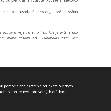
torou pleť krásne vyčistíte. Použite aj niekoľko
otiž na pleti usadzujú nečistoty, ktoré jej bránia
é účinky a nejedná sa o liek. Nie je určené ako
ajte mimo dosahu detí. Minimálna trvanlivosť
rsku pomoc alebo ošetrenie od lekára. Všetkým
níkom o konkrétnych zdravotných otázkach.