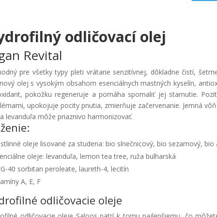
drofilný odličovací olej
gan Revital
hodný pre všetky typy pleti vrátane senzitívnej, dôkladne čistí, šetr
nový olej s vysokým obsahom esenciálnych mastných kyselín, antioxi
oxidant, pokožku regeneruje a pomáha spomaliť jej starnutie. Poz
lémami, upokojuje pocity pnutia, zmierňuje začervenanie. Jemná vôňa
 a levanduľa môže priaznivo harmonizovať.
oženie:
stlinné oleje lisované za studena: bio slnečnicový, bio sezamový, bi
enciálne oleje: levanduľa, lemon tea tree, ruža bulharská
G-40 sorbitan peroleate, laureth-4, lecitín
tamíny A, E, F
drofilné odličovacie oleje
ofilné odličovacie oleje Saloos patrí k tomu najlepšiemu, čo môžete