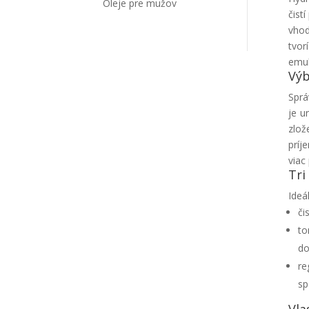
Oleje pre mužov
čist
vhod
tvor
emul
Výb
Sprá
je u
zlož
príj
viac
Tri
Ideá
či
to
do
re
sp
Vla