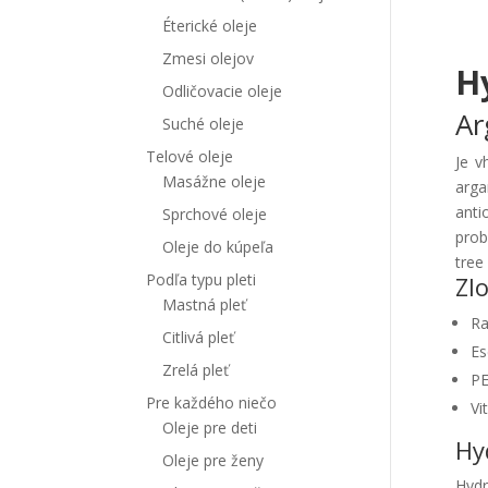
Éterické oleje
Zmesi olejov
Hy
Odličovacie oleje
Ar
Suché oleje
Telové oleje
Je v
Masážne oleje
arga
anti
Sprchové oleje
prob
Oleje do kúpeľa
tree
Podľa typu pleti
Zl
Mastná pleť
Ra
Citlivá pleť
Es
Zrelá pleť
PE
Pre každého niečo
Vi
Oleje pre deti
Hy
Oleje pre ženy
Hydr