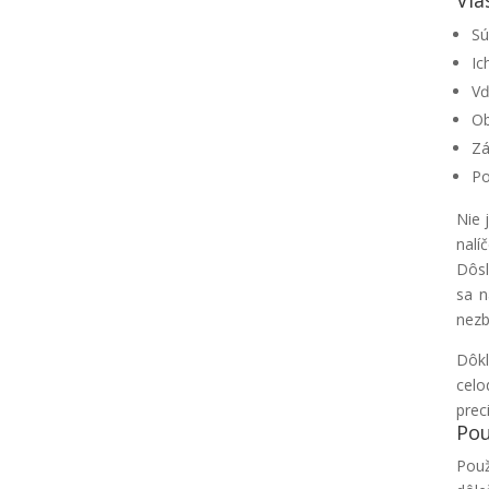
Sú
Ic
Vď
Ob
Zá
Po
Nie 
nalí
Dôsl
sa n
nezb
Dôkl
celo
preci
Pou
Použ