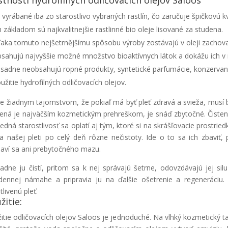
 vyrábané iba zo starostlivo vybraných rastlín, čo zaručuje špičkovú kv
h základom sú najkvalitnejšie rastlinné bio oleje lisované za studena.
aka tomuto nejšetrnějšímu spôsobu výroby zostávajú v oleji zachovan
sahujú najvyššie možné množstvo bioaktívnych látok a dokážu ich v
sadne neobsahujú ropné produkty, syntetické parfumácie, konzervanty
užitie hydrofilných odličovacích olejov.
je žiadnym tajomstvom, že pokiaľ má byť pleť zdravá a svieža, musí 
čená je najväčším kozmetickým prehreškom, je snáď zbytočné. Čistenie v
edná starostlivosť sa oplatí aj tým, ktoré si na skrášľovacie prostried
a našej pleti po celý deň rôzne nečistoty. Ide o to sa ich zbavi
aví sa ani prebytočného mazu.
adne ju čistí, pritom sa k nej správajú šetrne, odovzdávajú jej sil
dennej námahe a pripravia ju na ďalšie ošetrenie a regeneráciu
tlivenú pleť.
žitie:
itie odličovacích olejov Saloos je jednoduché. Na vlhký kozmetický t