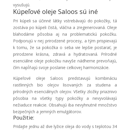
vysušujú.
Kúpeľové oleje Saloos sú iné
Pri kúpeli sa účinné látky vstrebávajú do pokožky, tá
zostáva po kúpeli čistá, vláčna a zregenerovaná. Oleje
blahodárne pôsobia aj na problematickú pokožku.
Podporujú v nej prirodzené procesy, a tým prispievajú
k tomu, že sa pokožka o seba vie lepšie postarať, je
prirodzene krásna, zdravá a hydratovaná. Prírodné
esenciálne oleje pokožku navyše nádherne prevoňajú,
čím napĺňajú svoje poslanie celkovej harmonizácie.
Kúpeľové oleje Saloos predstavujú kombináciu
rastlinných bio olejov lisovaných za studena a
prírodných esenciálnych olejov. Všetky zložky priaznivo
pôsobia na všetky typy pokožky a nevyvolávajú
nežiaduce reakcie. Obsahujú iba nevyhnutné množstvo
bezpečných a jemných emulgátorov.
Použitie:
Pridajte jednu až dve lyžice oleja do vody s teplotou 34