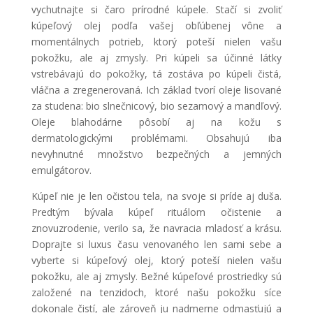
vychutnajte si čaro prírodné kúpele. Stačí si zvoliť
kúpeľový olej podľa vašej obľúbenej vône a
momentálnych potrieb, ktorý poteší nielen vašu
pokožku, ale aj zmysly. Pri kúpeli sa účinné látky
vstrebávajú do pokožky, tá zostáva po kúpeli čistá,
vláčna a zregenerovaná. Ich základ tvorí oleje lisované
za studena: bio slnečnicový, bio sezamový a mandľový.
Oleje blahodárne pôsobí aj na kožu s
dermatologickými problémami. Obsahujú iba
nevyhnutné množstvo bezpečných a jemných
emulgátorov.
Kúpeľ nie je len očistou tela, na svoje si príde aj duša.
Predtým bývala kúpeľ rituálom očistenie a
znovuzrodenie, verilo sa, že navracia mladosť a krásu.
Doprajte si luxus času venovaného len sami sebe a
vyberte si kúpeľový olej, ktorý poteší nielen vašu
pokožku, ale aj zmysly. Bežné kúpeľové prostriedky sú
založené na tenzidoch, ktoré našu pokožku síce
dokonale čistí, ale zároveň ju nadmerne odmasťujú a