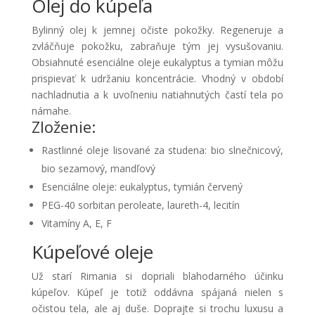
Olej do kúpeľa
Bylinný olej k jemnej očiste pokožky. Regeneruje a
zvláčňuje pokožku, zabraňuje tým jej vysušovaniu.
Obsiahnuté esenciálne oleje eukalyptus a tymian môžu
prispievať k udržaniu koncentrácie. Vhodný v období
nachladnutia a k uvoľneniu natiahnutých častí tela po
námahe.
Zloženie:
Rastlinné oleje lisované za studena: bio slnečnicový,
bio sezamový, mandľový
Esenciálne oleje: eukalyptus, tymián červený
PEG-40 sorbitan peroleate, laureth-4, lecitín
Vitamíny A, E, F
Kúpeľové oleje
Už starí Rimania si dopriali blahodarného účinku
kúpeľov. Kúpeľ je totiž oddávna spájaná nielen s
očistou tela, ale aj duše. Doprajte si trochu luxusu a