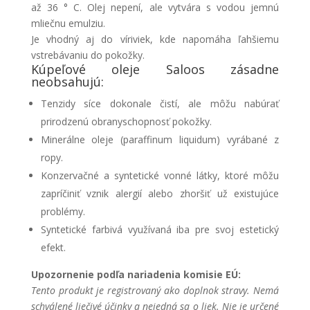
až 36 ° C. Olej nepení, ale vytvára s vodou jemnú
mliečnu emulziu.
Je vhodný aj do víriviek, kde napomáha ľahšiemu
vstrebávaniu do pokožky.
Kúpeľové oleje Saloos zásadne
neobsahujú:
Tenzidy síce dokonale čistí, ale môžu nabúrať
prirodzenú obranyschopnosť pokožky.
Minerálne oleje (paraffinum liquidum) vyrábané z
ropy.
Konzervačné a syntetické vonné látky, ktoré môžu
zapríčiniť vznik alergií alebo zhoršiť už existujúce
problémy.
Syntetické farbivá využívaná iba pre svoj estetický
efekt.
Upozornenie podľa nariadenia komisie EÚ:
Tento produkt je registrovaný ako doplnok stravy. Nemá
schválené liečivé účinky a nejedná sa o liek. Nie je určené