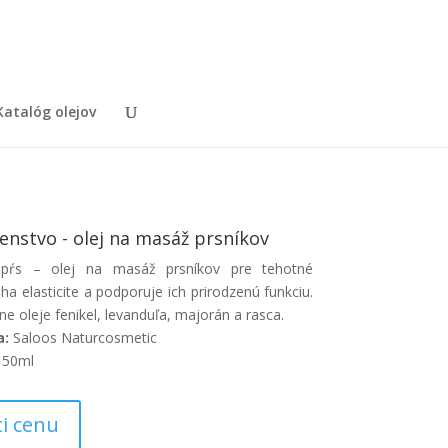
Katalóg olejov
enstvo - olej na masáž prsníkov
pŕs – olej na masáž prsníkov pre tehotné
a elasticite a podporuje ich prirodzenú funkciu.
ne oleje fenikel, levanduľa, majorán a rasca.
a:
Saloos Naturcosmetic
50ml
ti cenu