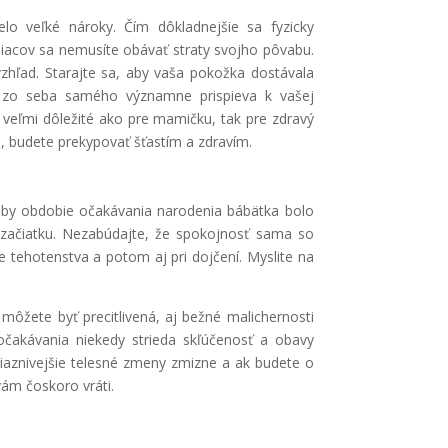
lo veľké nároky. Čím dôkladnejšie sa fyzicky
mesiacov sa nemusíte obávať straty svojho pôvabu.
 vzhľad. Starajte sa, aby vaša pokožka dostávala
it zo seba samého významne prispieva k vašej
 veľmi dôležité ako pre mamičku, tak pre zdravý
ň, budete prekypovať šťastím a zdravím.
 aby obdobie očakávania narodenia bábätka bolo
o začiatku. Nezabúdajte, že spokojnosť sama so
 tehotenstva a potom aj pri dojčení. Myslite na
môžete byť precitlivená, aj bežné malichernosti
očakávania niekedy strieda skľúčenosť a obavy
iaznivejšie telesné zmeny zmizne a ak budete o
vám čoskoro vráti.