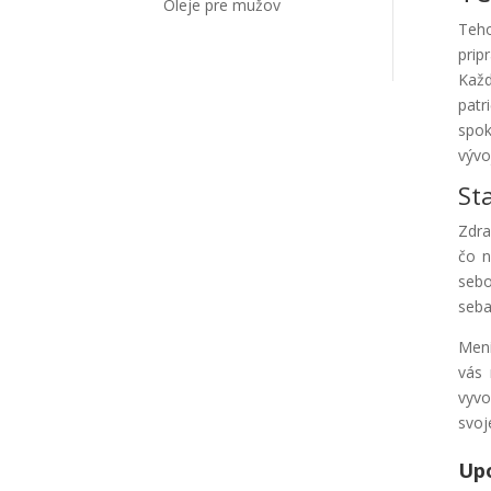
Oleje pre mužov
Teho
prip
Každ
patr
spok
vývo
St
Zdra
čo n
sebo
seba
Mení
vás 
vyvo
svoj
Upo