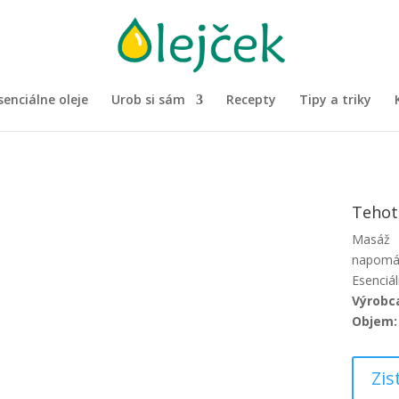
senciálne oleje
Urob si sám
Recepty
Tipy a triky
Tehot
Masáž 
napomáh
Esenciál
Výrobc
Objem:
Zis