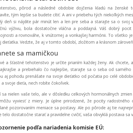
tenstvo, pôrod a následné obdobie dojčenia kladú na ženské te
ravíte, tým lepšie sa budete cítiť. A ani v priebehu tých niekoľkých 
ý deň si nájdite pár minút len ​​a len pre seba a starajte sa o svoj
ičnú výživu, bola dostatočne vláčna a poddajná. Váš dobrý poc
ojnosti a rovnováhe, k vnútornej a vonkajšej harmónii. To všetko je
j dieťatka. Vedzte, že aj v tomto období, zložitom a krásnom zárove
anete sa mamičkou
vé a šťastné tehotenstvo je určite prianím každej ženy. Ak chcete,
ajkrajšie a prebiehalo čo najlepšie, starajte sa o seba od saméh
u aj pohodu prenášate na svoje dieťatko od počatia po celé obdobie
 a svoje dieťa, nech robíte čokoľvek.
 sa nielen vaše telo, ale v dôsledku celkových hormonálnych zmien 
môžu vyviesť z miery. Je úplne prirodzené, že pocity radostného 
lané pozorovaním meniace sa postavy. Ale po pôrode aj tie najnepr
e telo dostatočne starať a pravidelne cvičiť, vaša obvyklá postava sa 
zornenie podľa nariadenia komisie EÚ: