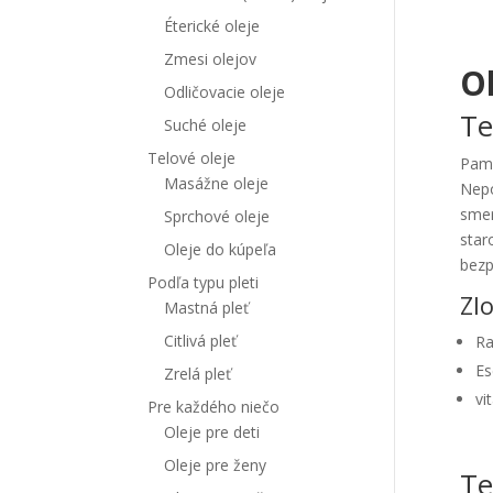
Éterické oleje
Zmesi olejov
O
Odličovacie oleje
Te
Suché oleje
Telové oleje
Pamä
Masážne oleje
Nepo
smer
Sprchové oleje
star
Oleje do kúpeľa
bezp
Podľa typu pleti
Zl
Mastná pleť
Citlivá pleť
Ra
Es
Zrelá pleť
vi
Pre každého niečo
Oleje pre deti
Oleje pre ženy
Te