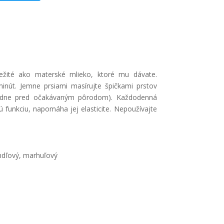
ežité ako materské mlieko, ktoré mu dávate.
minút. Jemne prsiami masírujte špičkami prstov
týždne pred očakávaným pôrodom). Každodenná
ú funkciu, napomáha jej elasticite. Nepoužívajte
andľový, marhuľový