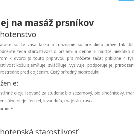
lej na masáž prsníkov
hotenstvo
tajte si, že vaša láska a maznanie sú pre dieťa práve tak dôl
dceňte teda starostlivosť o prsiami a denne si nájdite niekoľko 
om k dvorci (s touto prípravou pŕs môžete začať približne 4 
ostlivosť kožu zjemňuje, zvláčňuje, vyživuje, podporuje jej prirodzen
rostredne pred dojčením. Čistý prírodný bioprodukt.
oženie:
stlinné oleje lisované za studena: bio sezamový, bio slnečnicový, m
enciálne oleje: fenikel, levanduľa, majorán, rasca
tamín E
hotenská starostlivosť