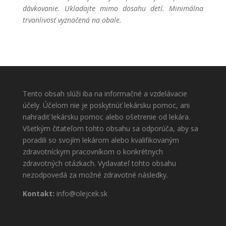
dávkovanie. Ukladajte mimo dosahu detí. Minimálna
trvanlivosť vyznačená na obale.
Tento obsah slúži iba na informačné a vzdelávacie
účely. Účelom nie je poskytnúť lekársku pomoc, ani
nahradiť lekársku pomoc alebo ošetrenie od lekára.
Všetkým čitateľom tohto obsahu sa odporúča, aby sa
poradili so svojím lekárom alebo kvalifikovaným
zdravotníckym pracovníkom o konkrétnych
zdravotných otázkach. Vydavateľ tohto obsahu
nezodpovedá za možné zdravotné následky.
Kontakt:
info@olejcek.sk