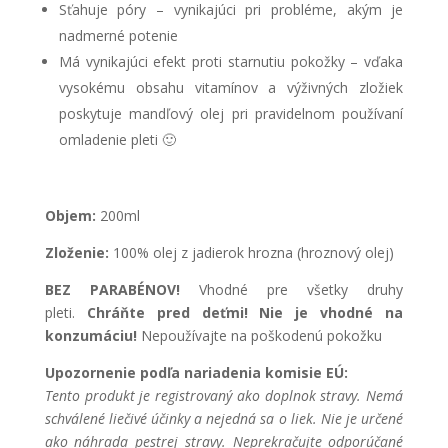
Sťahuje póry – vynikajúci pri probléme, akým je
nadmerné potenie
Má vynikajúci efekt proti starnutiu pokožky – vďaka
vysokému obsahu vitamínov a výživných zložiek
poskytuje mandľový olej pri pravidelnom používaní
omladenie pleti 🙂
Objem:
200ml
Zloženie:
100% olej z jadierok hrozna (hroznový olej)
BEZ PARABÉNOV!
Vhodné pre všetky druhy
pleti.
Chráňte pred deťmi! Nie je vhodné na
konzumáciu!
Nepoužívajte na poškodenú pokožku
Upozornenie podľa nariadenia komisie EÚ:
Tento produkt je registrovaný ako doplnok stravy. Nemá
schválené liečivé účinky a nejedná sa o liek. Nie je určené
ako náhrada pestrej stravy. Neprekračujte odporúčané