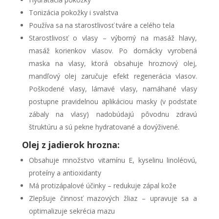
Tonizácia pokožky i svalstva
Používa sa na starostlivosť tváre a celého tela
Starostlivosť o vlasy – výborný na masáž hlavy,
masáž korienkov vlasov. Po domácky vyrobená
maska na vlasy, ktorá obsahuje hroznový olej,
mandľový olej zaručuje efekt regenerácia vlasov.
Poškodené vlasy, lámavé vlasy, namáhané vlasy
postupne pravidelnou aplikáciou masky (v podstate
zábaly na vlasy) nadobúdajú pôvodnu zdravú
štruktúru a sú pekne hydratované a dovýživené.
Olej z jadierok hrozna:
Obsahuje množstvo vitamínu E, kyselinu linoléovú,
proteíny a antioxidanty
Má protizápalové účinky – redukuje zápal kože
Zlepšuje činnosť mazových žliaz – upravuje sa a
optimalizuje sekrécia mazu