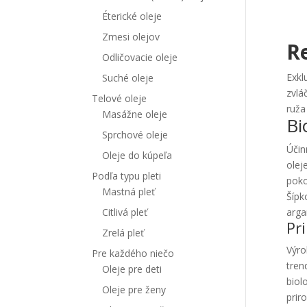
Éterické oleje
Zmesi olejov
R
Odličovacie oleje
Exkl
Suché oleje
zvlá
Telové oleje
ruža
Masážne oleje
Bi
Sprchové oleje
Účin
Oleje do kúpeľa
olej
Podľa typu pleti
poko
Mastná pleť
Šípk
arga
Citlivá pleť
Pr
Zrelá pleť
Výro
Pre každého niečo
tren
Oleje pre deti
biol
Oleje pre ženy
prir