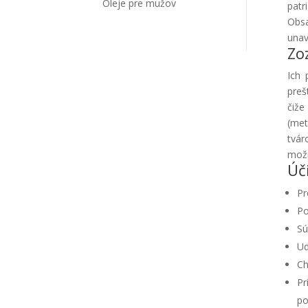
Oleje pre mužov
patr
Obsa
unav
Zo
Ich 
preš
čiže
(met
tvár
možn
Úč
Pr
Po
Sú
Ud
Ch
Pr
po