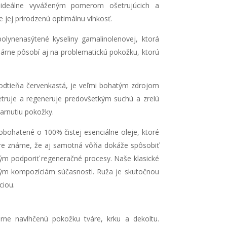
 ideálne vyváženým pomerom ošetrujúcich a
 jej prirodzenú optimálnu vlhkosť.
olynenasýtené kyseliny gamalinolenovej, ktorá
rne pôsobí aj na problematickú pokožku, ktorú
 odtieňa červenkastá, je veľmi bohatým zdrojom
etruje a regeneruje predovšetkým suchú a zrelú
arnutiu pokožky.
 obohatené o 100% čistej esenciálne oleje, ktoré
bre známe, že aj samotná vôňa dokáže spôsobiť
 tým podporiť regeneračné procesy. Naše klasické
ovým kompozíciám súčasnosti. Ruža je skutočnou
ciou.
rne navlhčenú pokožku tváre, krku a dekoltu.