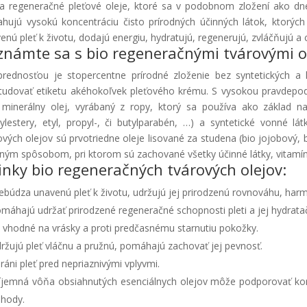
ia regeneračné pleťové oleje, ktoré sa v podobnom zložení ako dnes
hujú vysokú koncentráciu čisto prírodných účinných látok, ktorýc
enú pleť k životu, dodajú energiu, hydratujú, regenerujú, zvláčňujú a 
známte sa s bio regeneračnými tvárovými ol
prednosťou je stopercentne prírodné zloženie bez syntetických a 
tudovať etiketu akéhokoľvek pleťového krému. S vysokou pravdepod
 minerálny olej, vyrábaný z ropy, ktorý sa používa ako základ n
ylestery, etyl, propyl-, či butylparabén, …) a syntetické vonné 
ových olejov sú prvotriedne oleje lisované za studena (bio jojobový, 
ým spôsobom, pri ktorom sú zachované všetky účinné látky, vitamíny
inky bio regeneračných tvárových olejov:
ebúdza unavenú pleť k životu, udržujú jej prirodzenú rovnováhu, har
máhajú udržať prirodzené regeneračné schopnosti pleti a jej hydrata
 vhodné na vrásky a proti predčasnému starnutiu pokožky.
ržujú pleť vláčnu a pružnú, pomáhajú zachovať jej pevnosť.
ráni pleť pred nepriaznivými vplyvmi.
íjemná vôňa obsiahnutých esenciálnych olejov môže podporovať ko
hody.