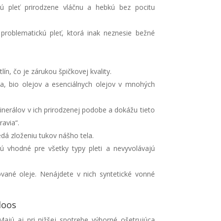
jú pleť prirodzene vláčnu a hebkú bez pocitu
 problematickú pleť, ktorá inak neznesie bežné
ín, čo je zárukou špičkovej kvality.
a, bio olejov a esenciálnych olejov v mnohých
nerálov v ich prirodzenej podobe a dokážu tieto
avia“.
dá zloženiu tukov nášho tela.
 vhodné pre všetky typy pleti a nevyvolávajú
ované oleje. Nenájdete v nich syntetické vonné
loos
Majú aj pri nižšej spotrebe výborné ošetrujúca