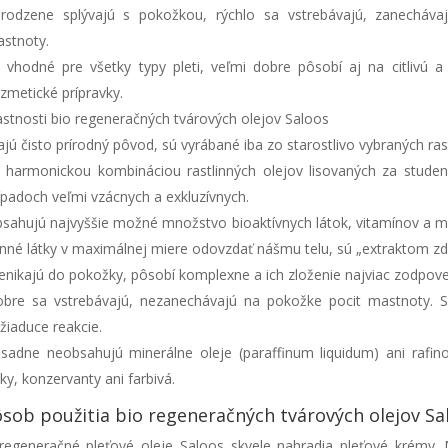
irodzene splývajú s pokožkou, rýchlo sa vstrebávajú, zanecháva
stnoty.
 vhodné pre všetky typy pleti, veľmi dobre pôsobí aj na citlivú a
zmetické prípravky.
astnosti bio regeneračných tvárových olejov Saloos
jú čisto prírodný pôvod, sú vyrábané iba zo starostlivo vybraných rastl
 harmonickou kombináciou rastlinných olejov lisovaných za studen
ípadoch veľmi vzácnych a exkluzívnych.
sahujú najvyššie možné množstvo bioaktívnych látok, vitamínov a mi
nné látky v maximálnej miere odovzdať nášmu telu, sú „extraktom zdr
enikajú do pokožky, pôsobí komplexne a ich zloženie najviac zodpove
bre sa vstrebávajú, nezanechávajú na pokožke pocit mastnoty. Sú
žiaduce reakcie.
sadne neobsahujú minerálne oleje (paraffinum liquidum) ani rafin
tky, konzervanty ani farbivá.
sob použitia bio regeneračných tvárových olejov Sa
regeneračné pleťové oleje Saloos skvele nahradia pleťové krémy. 