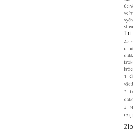
účin
veľm
vyči
stav
Tri
Ak c
usad
dôkl
krok
krôč
č
všet
t
doko
r
rozj
Zl