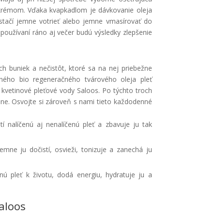
ým krémom. Vďaka kvapkadlom je dávkovanie oleja
 stačí jemne votrieť alebo jemne vmasírovať do
m používaní ráno aj večer budú výsledky zlepšenie
h buniek a nečistôt, ktoré sa na nej priebežne
ného bio regeneračného tvárového oleja pleť
a kvetinové pleťové vody Saloos. Po týchto troch
rene. Osvojte si zároveň s nami tieto každodenné
í nalíčenú aj nenalíčenú pleť a zbavuje ju tak
emne ju dočistí, osvieži, tonizuje a zanechá ju
ú pleť k životu, dodá energiu, hydratuje ju a
aloos