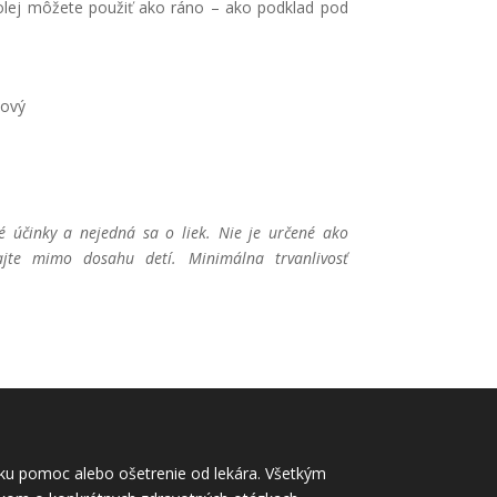
olej môžete použiť ako ráno – ako podklad pod
kový
é účinky a nejedná sa o liek. Nie je určené ako
ajte mimo dosahu detí. Minimálna trvanlivosť
rsku pomoc alebo ošetrenie od lekára. Všetkým