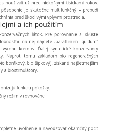
 používali už pred niekoľkými tisíckami rokov.
h pôsobenie je skutočne multifunkčný – prebudí
chránia pred škodlivými vplyvmi prostredia.
ejmi a ich použitím
konzervačných látok. Pre porovnanie si skúste
obnosťou na nej nájdete „paraffinum liquidum“
a výrobu krémov. Ďalej syntetické konzervanty
látky. Naproti tomu základom bio regeneračných
bio borákový, bio šípkový), získané najšetrnejším
 a biostimulátory.
monizujú funkciu pokožky.
čný režim v rovnováhe.
mpletné uvoľnenie a navodzovať okamžitý pocit