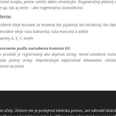
sené kvapky jemne votrite alebo vmasírujte. Regeneračný pleťový 
-up, tak aj večer – ako regeneračnú starostlivosť.
ženie:
stlinné oleje lisované za studena: bio jojobový, bio borákový, bio šíp
enciálne oleje: ruža bulharská, ruža marocká a ďalšie
tamíny A, E, F, lecitín
zornenie podľa nariadenia komisie EÚ:
o produkt je registrovaný ako doplnok stravy. Nemá schválené liečiv
ada pestrej stravy. Neprekračujte odporúčané dávkovanie. Uklad
ačená na obale.
ie účely. Účelom nie je poskytnúť lekársku pomoc, ani nahradiť leká