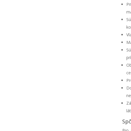
Pr
ma
Sú
ko
Vl
Ma
Sú
pr
Ob
ce
Pr
Do
ne
Zá
lá
Spô
Bio 