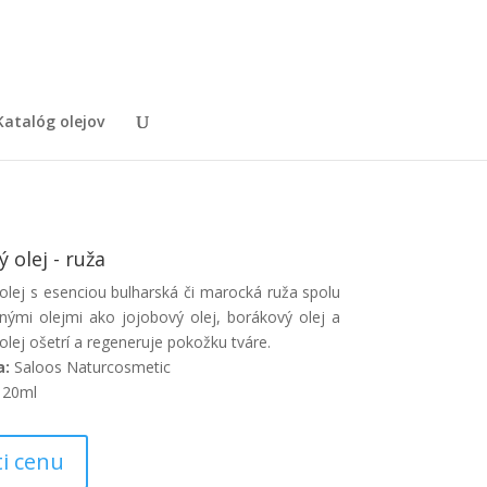
Katalóg olejov
ý olej - ruža
olej s esenciou bulharská či marocká ruža spolu
innými olejmi ako jojobový olej, borákový olej a
olej ošetrí a regeneruje pokožku tváre.
a:
Saloos Naturcosmetic
20ml
ti cenu