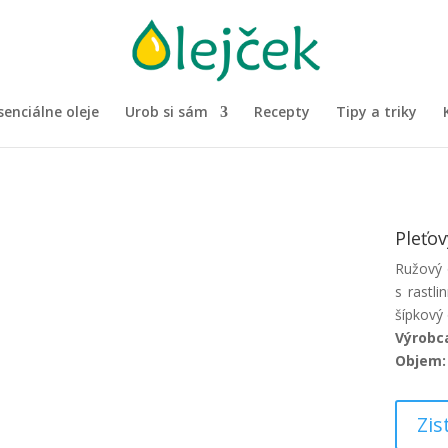
senciálne oleje
Urob si sám
Recepty
Tipy a triky
Pleťov
Ružový 
s rastl
šípkový 
Výrobc
Objem:
Zis