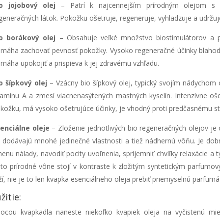
o jojobový olej
– Patrí k najcennejším prírodným olejom s
generačných látok. Pokožku ošetruje, regeneruje, vyhladzuje a udržuje
o borákový olej
– Obsahuje veľké množstvo biostimulátorov a p
máha zachovať pevnosť pokožky. Vysoko regeneračné účinky blahodá
máha upokojiť a prispieva k jej zdravému vzhľadu.
o šípkový olej
– Vzácny bio šípkový olej, typický svojím nádychom
tamínu A a zmesí viacnenasýtených mastných kyselín. Intenzívne oš
kožku, má vysoko ošetrujúce účinky, je vhodný proti predčasnému st
enciálne oleje
– Zloženie jednotlivých bio regeneračných olejov je
 dodávajú mnohé jedinečné vlastnosti a tiež nádhernú vôňu. Je do
enu nálady, navodiť pocity uvoľnenia, spríjemniť chvíľky relaxácie a
sto prírodné vône stojí v kontraste k zložitým syntetickým parfum
ží, nie je to len kvapka esenciálneho oleja prebiť priemyselnú parfumá
žitie:
cou kvapkadla naneste niekoľko kvapiek oleja na vyčistenú mie