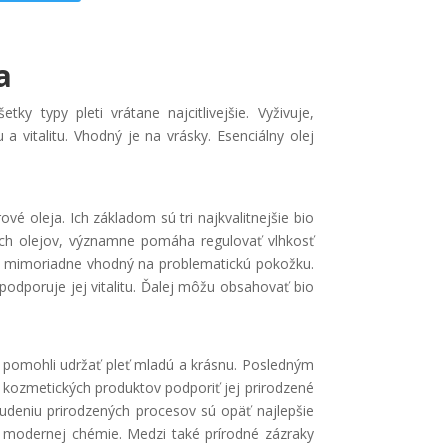
a
tky typy pleti vrátane najcitlivejšie. Vyživuje,
a vitalitu. Vhodný je na vrásky. Esenciálny olej
é oleja. Ich základom sú tri najkvalitnejšie bio
ných olejov, významne pomáha regulovať vlhkosť
j mimoriadne vhodný na problematickú pokožku.
podporuje jej vitalitu. Ďalej môžu obsahovať bio
y pomohli udržať pleť mladú a krásnu. Posledným
kozmetických produktov podporiť jej prirodzené
budeniu prirodzených procesov sú opäť najlepšie
y modernej chémie. Medzi také prírodné zázraky