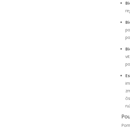
Bi
re
Bi
po
po
Bi
vi
po
Es
im
zm
či
ru
Pou
Pomo