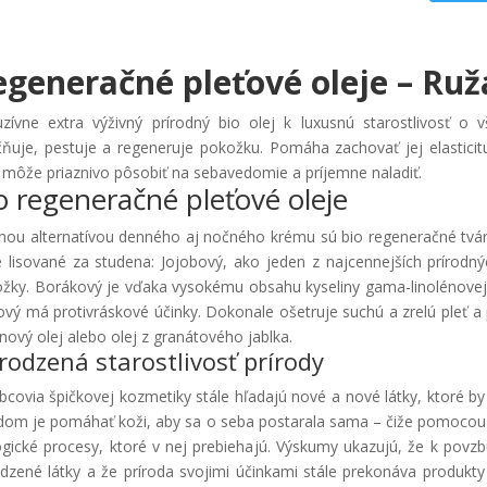
egeneračné pleťové oleje – Ruž
uzívne extra výživný prírodný bio olej k luxusnú starostlivosť o vše
čňuje, pestuje a regeneruje pokožku. Pomáha zachovať jej elasticitu 
 môže priaznivo pôsobiť na sebavedomie a príjemne naladiť.
o regeneračné pleťové oleje
nou alternatívou denného aj nočného krému sú bio regeneračné tvárov
e lisované za studena: Jojobový, ako jeden z najcennejších prírod
žky. Borákový je vďaka vysokému obsahu kyseliny gama-linolénove
ový má protivráskové účinky. Dokonale ošetruje suchú a zrelú pleť a 
nový olej alebo olej z granátového jablka.
irodzená starostlivosť prírody
bcovia špičkovej kozmetiky stále hľadajú nové a nové látky, ktoré b
dom je pomáhať koži, aby sa o seba postarala sama – čiže pomocou 
ogické procesy, ktoré v nej prebiehajú. Výskumy ukazujú, že k povz
odzené látky a že príroda svojimi účinkami stále prekonáva produkt