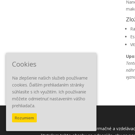
Nane
make
Zlo
Ra
Es
Vi
Upo
Cookies
Tent
náhr
vyzn
Na zlepšenie našich služieb používame
cookies. Ďalším prehliadaním stránky
súhlasíte s ich využitím. Ich používanie
môžete odmietnuť nastavením vášho
prehliadača.
Rozumiem
Tento obsah slúži iba na informačné a vzdelávac