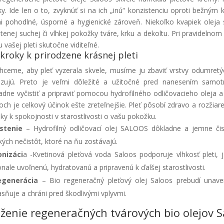
ky. Ide len o to, zvyknúť si na ich „inú“ konzistenciu oproti bežn
i pohodlné, úsporné a hygienické zároveň. Niekoľko kvapiek oleja
stenej suchej či vlhkej pokožky tváre, krku a dekoltu. Pri pravidelno
u vašej pleti skutočne viditeľné.
 kroky k prirodzene krásnej pleti
hceme, aby pleť vyzerala skvele, musíme ju zbaviť vrstvy odumretýc
zujú. Preto je veľmi dôležité a užitočné pred nanesením samot
adne vyčistiť a pripraviť pomocou hydrofilného odličovacieho oleja 
och je celkový účinok ešte zreteľnejšie. Pleť pôsobí zdravo a rozžia
iky k spokojnosti v starostlivosti o vašu pokožku.
istenie
– Hydrofilný odličovací olej SALOOS dôkladne a jemne čist
kých nečistôt, ktoré na ňu zostávajú.
onizáci
a -Kvetinová pleťová voda Saloos podporuje vlhkosť pleti, j
nale uvoľnenú, hydratovanú a pripravenú k ďalšej starostlivosti.
egenerácia
– Bio regeneračný pleťový olej Saloos prebudí unaven
asňuje a chráni pred škodlivými vplyvmi.
oženie regeneračných tvárových bio olejov S