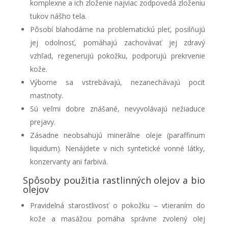
komplexne a ich zloženie najviac zodpovedá zloženiu
tukov nášho tela.
Pôsobí blahodárne na problematickú pleť, posilňujú
jej odolnosť, pomáhajú zachovávať jej zdravý
vzhľad, regenerujú pokožku, podporujú prekrvenie
kože.
Výborne sa vstrebávajú, nezanechávajú pocit
mastnoty.
Sú veľmi dobre znášané, nevyvolávajú nežiaduce
prejavy.
Zásadne neobsahujú minerálne oleje (paraffinum
liquidum). Nenájdete v nich syntetické vonné látky,
konzervanty ani farbivá.
Spôsoby použitia rastlinných olejov a bio
olejov
Pravidelná starostlivosť o pokožku – vtieraním do
kože a masážou pomáha správne zvolený olej