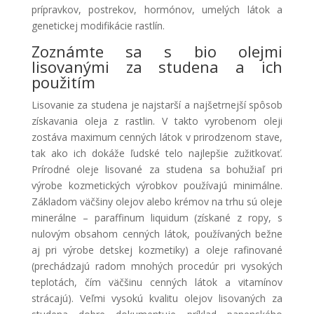
prípravkov, postrekov, hormónov, umelých látok a
genetickej modifikácie rastlín.
Zoznámte sa s bio olejmi
lisovanými za studena a ich
použitím
Lisovanie za studena je najstarší a najšetrnejší spôsob
získavania oleja z rastlin. V takto vyrobenom oleji
zostáva maximum cenných látok v prirodzenom stave,
tak ako ich dokáže ľudské telo najlepšie zužitkovať.
Prírodné oleje lisované za studena sa bohužiaľ pri
výrobe kozmetických výrobkov používajú minimálne.
Základom väčšiny olejov alebo krémov na trhu sú oleje
minerálne – paraffinum liquidum (získané z ropy, s
nulovým obsahom cenných látok, používaných bežne
aj pri výrobe detskej kozmetiky) a oleje rafinované
(prechádzajú radom mnohých procedúr pri vysokých
teplotách, čím väčšinu cenných látok a vitamínov
strácajú). Veľmi vysokú kvalitu olejov lisovaných za