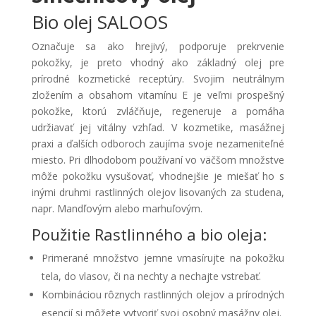
Bio olej SALOOS
Označuje sa ako hrejivý, podporuje prekrvenie
pokožky, je preto vhodný ako základný olej pre
prírodné kozmetické receptúry. Svojim neutrálnym
zložením a obsahom vitamínu E je veľmi prospešný
pokožke, ktorú zvláčňuje, regeneruje a pomáha
udržiavať jej vitálny vzhľad. V kozmetike, masážnej
praxi a ďalších odboroch zaujíma svoje nezameniteľné
miesto. Pri dlhodobom používaní vo väčšom množstve
môže pokožku vysušovať, vhodnejšie je miešať ho s
inými druhmi rastlinných olejov lisovaných za studena,
napr. Mandľovým alebo marhuľovým.
Použitie Rastlinného a bio oleja:
Primerané množstvo jemne vmasírujte na pokožku
tela, do vlasov, či na nechty a nechajte vstrebať.
Kombináciou rôznych rastlinných olejov a prírodných
esencií si môžete vytvoriť svoj osobný masážny olej.