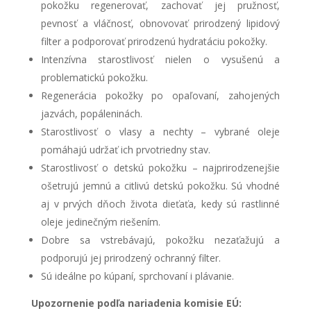
pokožku regenerovať, zachovať jej pružnosť,
pevnosť a vláčnosť, obnovovať prirodzený lipidový
filter a podporovať prirodzenú hydratáciu pokožky.
Intenzívna starostlivosť nielen o vysušenú a
problematickú pokožku.
Regenerácia pokožky po opaľovaní, zahojených
jazvách, popáleninách.
Starostlivosť o vlasy a nechty – vybrané oleje
pomáhajú udržať ich prvotriedny stav.
Starostlivosť o detskú pokožku – najprirodzenejšie
ošetrujú jemnú a citlivú detskú pokožku. Sú vhodné
aj v prvých dňoch života dieťaťa, kedy sú rastlinné
oleje jedinečným riešením.
Dobre sa vstrebávajú, pokožku nezaťažujú a
podporujú jej prirodzený ochranný filter.
Sú ideálne po kúpaní, sprchovaní i plávanie.
Upozornenie podľa nariadenia komisie EÚ: