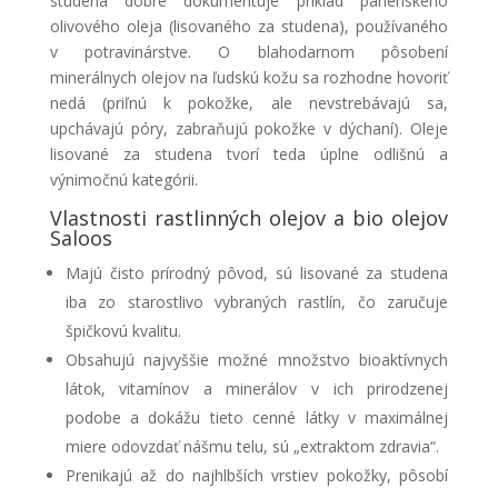
studena dobre dokumentuje príklad panenského
olivového oleja (lisovaného za studena), používaného
v potravinárstve. O blahodarnom pôsobení
minerálnych olejov na ľudskú kožu sa rozhodne hovoriť
nedá (priľnú k pokožke, ale nevstrebávajú sa,
upchávajú póry, zabraňujú pokožke v dýchaní). Oleje
lisované za studena tvorí teda úplne odlišnú a
výnimočnú kategórii.
Vlastnosti rastlinných olejov a bio olejov
Saloos
Majú čisto prírodný pôvod, sú lisované za studena
iba zo starostlivo vybraných rastlín, čo zaručuje
špičkovú kvalitu.
Obsahujú najvyššie možné množstvo bioaktívnych
látok, vitamínov a minerálov v ich prirodzenej
podobe a dokážu tieto cenné látky v maximálnej
miere odovzdať nášmu telu, sú „extraktom zdravia“.
Prenikajú až do najhlbších vrstiev pokožky, pôsobí