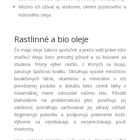
Možno ich užívať aj vnútorne, okrem jojobového a
ricínového oleja.
Rastlinné a bio oleje
Čo majú oleje Saloos spoločné a prečo voliť práve túto
značku? Majú čisto prírodný pôvod a sú lisované za
studena. Prísny výber rastlín, z ktorých sa lisujú,
zaručuje špičkovú kvalitu. Obsahujú vysoké množstvo
bioaktívnych látok, vitamínov a minerálov v ich
prirodzenej podobe a dokážu tieto cenné látky v
maximálnej miere odovzdať nášmu telu. Pôsobí
blahodárne na problematickú pleť, posilňujú jej
odolnosť, pomáhajú zachovávať jej zdravý vzhľad.
Regenerujú pokožku a podporujú prekrvenie kože.
Výborne sa vstrebávajú a nezanechávajú pocit
mastnoty.