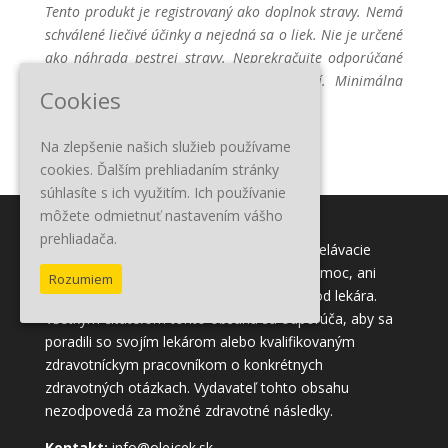
Tento produkt je registrovaný ako doplnok stravy. Nemá
schválené liečivé účinky a nejedná sa o liek. Nie je určené
ako náhrada pestrej stravy. Neprekračujte odporúčané
dávkovanie. Ukladajte mimo dosahu detí. Minimálna
Cookies
trvanlivosť vyznačená na obale.
Na zlepšenie našich služieb používame
cookies. Ďalším prehliadaním stránky
súhlasíte s ich využitím. Ich používanie
môžete odmietnuť nastavením vášho
prehliadača.
Tento obsah slúži iba na informačné a vzdelávacie
účely. Účelom nie je poskytnúť lekársku pomoc, ani
Rozumiem
nahradiť lekársku pomoc alebo ošetrenie od lekára.
Všetkým čitateľom tohto obsahu sa odporúča, aby sa
poradili so svojím lekárom alebo kvalifikovaným
zdravotníckym pracovníkom o konkrétnych
zdravotných otázkach. Vydavateľ tohto obsahu
nezodpovedá za možné zdravotné následky.
Kontakt:
info@olejcek.sk