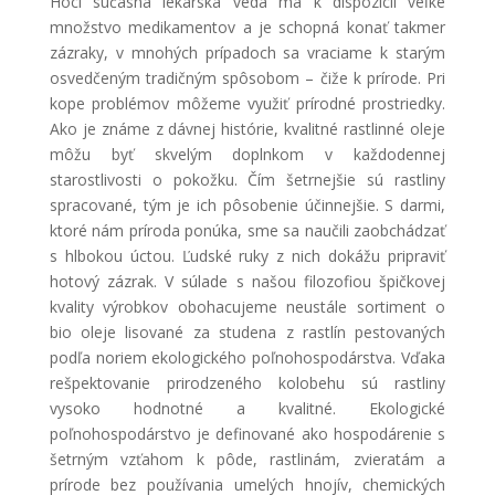
Hoci súčasná lekárska veda má k dispozícii veľké
množstvo medikamentov a je schopná konať takmer
zázraky, v mnohých prípadoch sa vraciame k starým
osvedčeným tradičným spôsobom – čiže k prírode. Pri
kope problémov môžeme využiť prírodné prostriedky.
Ako je známe z dávnej histórie, kvalitné rastlinné oleje
môžu byť skvelým doplnkom v každodennej
starostlivosti o pokožku. Čím šetrnejšie sú rastliny
spracované, tým je ich pôsobenie účinnejšie. S darmi,
ktoré nám príroda ponúka, sme sa naučili zaobchádzať
s hlbokou úctou. Ľudské ruky z nich dokážu pripraviť
hotový zázrak. V súlade s našou filozofiou špičkovej
kvality výrobkov obohacujeme neustále sortiment o
bio oleje lisované za studena z rastlín pestovaných
podľa noriem ekologického poľnohospodárstva. Vďaka
rešpektovanie prirodzeného kolobehu sú rastliny
vysoko hodnotné a kvalitné. Ekologické
poľnohospodárstvo je definované ako hospodárenie s
šetrným vzťahom k pôde, rastlinám, zvieratám a
prírode bez používania umelých hnojív, chemických