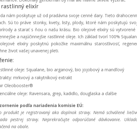
 rastlinný elixír
oda nám poskytuje už od pradávna svoje cenné dary. Tieto drahocenn
ach. Sú to práve stonky, kvety, listy, plody, ktoré nám poskytujú s
 prírody a starať s ňou o našu krásu. Bio olejové elixíry sú vytvorené
ennejšie a najúčinnejšie rastlinné oleje. Ich základ tvorí 100% Squalan
olejové elixíry poskytnú pokožke maximálnu starostlivosť, regenerá
hne život vašej unavenej pleti.
ženie:
stlinné oleje: Squalane, bio arganový, bio jojobový a mandľový
trakty: mrkvový a rakytníkový extrakt
ir Oleobooster®
enciálne oleje: Ravensara, grep, kadidlo, douglaska a ďalšie
zornenie podľa nariadenia komisie EÚ:
o produkt je registrovaný ako doplnok stravy. Nemá schválené liečiv
ada pestrej stravy. Neprekračujte odporúčané dávkovanie. Uklad
ačená na obale.