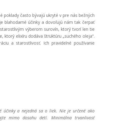
é poklady často bývajú ukryté v pre nás bežných
voje blahodarné účinky a dovoľujú nám tak čerpať
 starostlivým výberom surovín, ktorý tvorí len tie
e, ktorý elixíru dodáva štruktúru „suchého oleja“.
ciu a starostlivosť. Ich pravidelné používanie
é účinky a nejedná sa o liek. Nie je určené ako
ajte mimo dosahu detí. Minimálna trvanlivosť