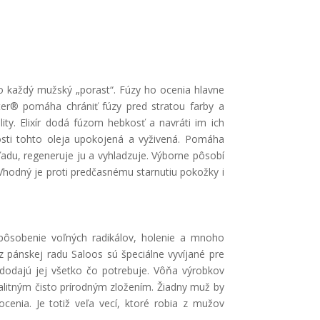
ť o každý mužský „porast“. Fúzy ho ocenia hlavne
er® pomáha chrániť fúzy pred stratou farby a
lity. Elixír dodá fúzom hebkosť a navráti im ich
vosti tohto oleja upokojená a vyživená. Pomáha
ľadu, regeneruje ju a vyhladzuje. Výborne pôsobí
Vhodný je proti predčasnému starnutiu pokožky i
, pôsobenie voľných radikálov, holenie a mnoho
 z pánskej radu Saloos sú špeciálne vyvíjané pre
 dodajú jej všetko čo potrebuje. Vôňa výrobkov
litným čisto prírodným zložením. Žiadny muž by
cenia. Je totiž veľa vecí, ktoré robia z mužov