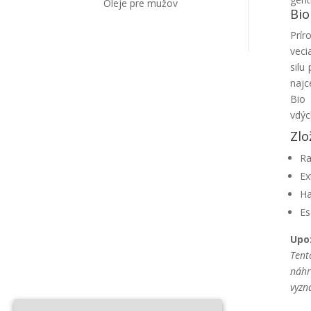
Oleje pre mužov
Bio
Prír
veci
silu
najc
Bio 
vdýc
Zlo
Ra
Ex
Ha
Es
Upo
Tent
náhr
vyzn