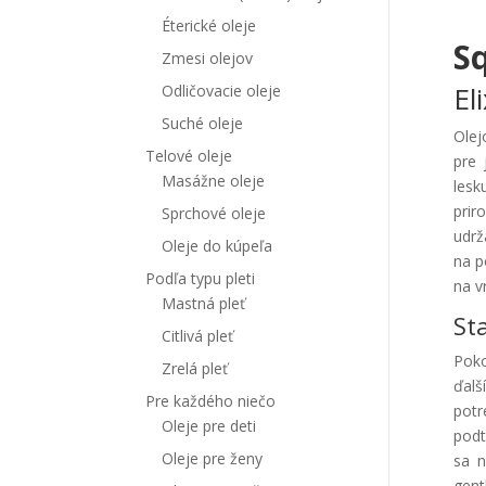
Éterické oleje
S
Zmesi olejov
El
Odličovacie oleje
Suché oleje
Olej
Telové oleje
pre 
Masážne oleje
lesk
prir
Sprchové oleje
udrž
Oleje do kúpeľa
na p
Podľa typu pleti
na v
Mastná pleť
St
Citlivá pleť
Poko
Zrelá pleť
ďalš
Pre každého niečo
potr
Oleje pre deti
podt
Oleje pre ženy
sa n
gent