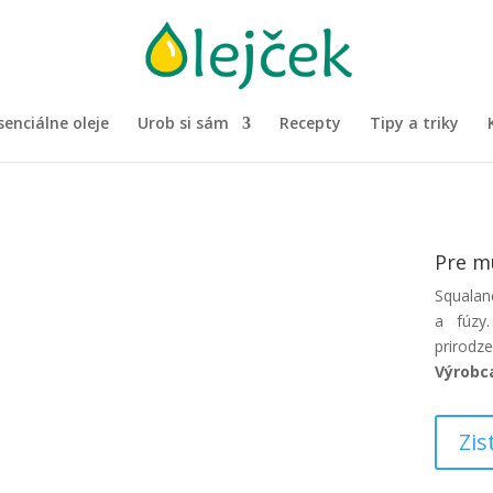
senciálne oleje
Urob si sám
Recepty
Tipy a triky
Pre mu
Squalan
a fúzy
prirodz
Výrobc
Zis