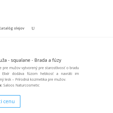
Katalóg olejov
ža - squalane - Brada a fúzy
e pre mužov vytvorený pre starostlivosť o bradu
. Elixír dodáva fúzom hebkosť a navráti im
ený lesk – Prírodná kozmetika pre mužov.
a:
Saloos Naturcosmetic
ti cenu