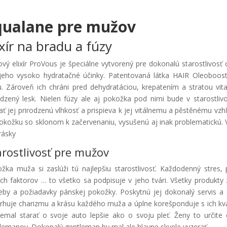
qualane pre mužov
ixír na bradu a fúzy
ový elixír ProVous je špeciálne vytvorený pre dokonalú starostlivos
jeho vysoko hydratačné účinky. Patentovaná látka HAIR Oleoboost
u. Zároveň ich chráni pred dehydratáciou, krepatením a stratou vita
odzený lesk. Nielen fúzy ale aj pokožka pod nimi bude v starostli
ať jej prirodzenú vlhkosť a prispieva k jej vitálnemu a pěstěnému vzh
okožku so sklonom k začervenaniu, vysušenú aj inak problematickú. 
rásky
arostlivosť pre mužov
žka muža si zaslúži tú najlepšiu starostlivosť. Každodenný stres
ích faktorov … to všetko sa podpisuje v jeho tvári. Všetky produkty
eby a požiadavky pánskej pokožky. Poskytnú jej dokonalý servis a
rhuje charizmu a krásu každého muža a úplne korešponduje s ich kva
emal starať o svoje auto lepšie ako o svoju pleť. Ženy to určite o
lemanov. Dokonalý gentleman by mal ale hlavne skvele vyzerať.