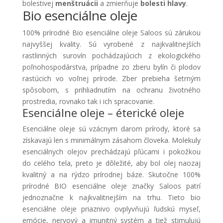
bolestivej
menštruácii
a zmierňuje
bolesti hlavy
.
Bio esenciálne oleje
100% prírodné Bio esenciálne oleje Saloos sú zárukou
najvyššej kvality. Sú vyrobené z najkvalitnejších
rastlinných surovín pochádzajúcich z ekologického
poľnohospodárstva, prípadne zo zberu bylín či plodov
rastúcich vo voľnej prírode. Zber prebieha šetrným
spôsobom, s prihliadnutím na ochranu životného
prostredia, rovnako tak i ich spracovanie.
Esenciálne oleje – éterické oleje
Esenciálne oleje sú vzácnym darom prírody, ktoré sa
získavajú len s minimálnym zásahom človeka. Molekuly
esenciálnych olejov prechádzajú pľúcami i pokožkou
do celého tela, preto je dôležité, aby bol olej naozaj
kvalitný a na rýdzo prírodnej báze. Skutočne 100%
prírodné BIO esenciálne oleje značky Saloos patrí
jednoznačne k najkvalitnejším na trhu. Tieto bio
esenciálne oleje priaznivo ovplyvňujú ľudskú myseľ,
emócie, nervový a imunitný systém a tiež stimulujú