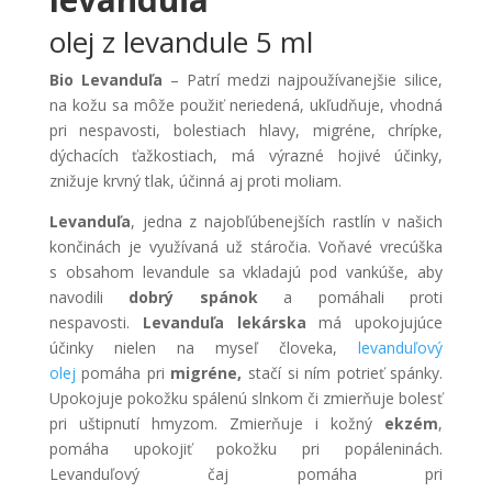
olej z levandule 5 ml
Bio Levanduľa
– Patrí medzi najpoužívanejšie silice,
na kožu sa môže použiť neriedená, ukľudňuje, vhodná
pri nespavosti, bolestiach hlavy, migréne, chrípke,
dýchacích ťažkostiach, má výrazné hojivé účinky,
znižuje krvný tlak, účinná aj proti moliam.
Levanduľa
, jedna z najobľúbenejších rastlín v našich
končinách je využívaná už stáročia. Voňavé vrecúška
s obsahom levandule sa vkladajú pod vankúše, aby
navodili
dobrý spánok
a pomáhali proti
nespavosti.
Levanduľa lekárska
má upokojujúce
účinky nielen na myseľ človeka,
levanduľový
olej
pomáha pri
migréne,
stačí si ním potrieť spánky.
Upokojuje pokožku spálenú slnkom či zmierňuje bolesť
pri uštipnutí hmyzom. Zmierňuje i kožný
ekzém
,
pomáha upokojiť pokožku pri popáleninách.
Levanduľový čaj pomáha pri