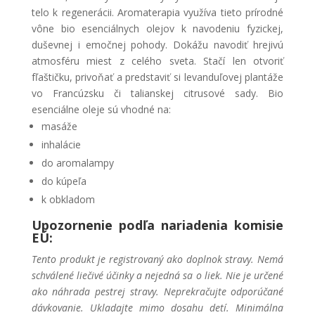
telo k regenerácii. Aromaterapia využíva tieto prírodné
vône bio esenciálnych olejov k navodeniu fyzickej,
duševnej i emočnej pohody. Dokážu navodiť hrejivú
atmosféru miest z celého sveta. Stačí len otvoriť
fľaštičku, privoňať a predstaviť si levanduľovej plantáže
vo Francúzsku či talianskej citrusové sady. Bio
esenciálne oleje sú vhodné na:
masáže
inhalácie
do aromalampy
do kúpeľa
k obkladom
Upozornenie podľa nariadenia komisie
EÚ:
Tento produkt je registrovaný ako doplnok stravy. Nemá
schválené liečivé účinky a nejedná sa o liek. Nie je určené
ako náhrada pestrej stravy. Neprekračujte odporúčané
dávkovanie. Ukladajte mimo dosahu detí. Minimálna