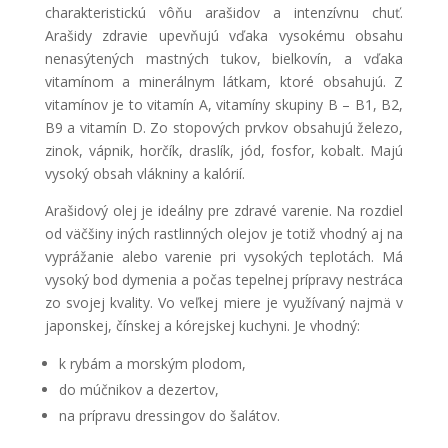
charakteristickú vôňu arašidov a intenzívnu chuť.
Arašidy zdravie upevňujú vďaka vysokému obsahu
nenasýtených mastných tukov, bielkovín, a vďaka
vitamínom a minerálnym látkam, ktoré obsahujú. Z
vitamínov je to vitamín A, vitamíny skupiny B – B1, B2,
B9 a vitamín D. Zo stopových prvkov obsahujú železo,
zinok, vápnik, horčík, draslík, jód, fosfor, kobalt. Majú
vysoký obsah vlákniny a kalórií.
Arašidový olej je ideálny pre zdravé varenie. Na rozdiel
od väčšiny iných rastlinných olejov je totiž vhodný aj na
vyprážanie alebo varenie pri vysokých teplotách. Má
vysoký bod dymenia a počas tepelnej prípravy nestráca
zo svojej kvality. Vo veľkej miere je využívaný najmä v
japonskej, čínskej a kórejskej kuchyni. Je vhodný:
k rybám a morským plodom,
do múčnikov a dezertov,
na prípravu dressingov do šalátov.