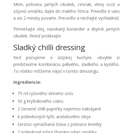
Mirin, polovicu jarných cibuliek, cesnak, vínny ocot a
sójovú omáčku dajte do malého hrnca. Priveďte k varu
a asi 2 minúty povarte. Preceďte a nechajte vychladnúť.
Primiešajte olej, nasekaný koriander a zbytok jarných
cibuliek. Ihneď podávajte.
Sladký chilli dressing
Keď počujeme o ázijskej kuchyni, obvykle si
predstavíme kombináciu pálivého, sladkého a kyslého.
To všetko môžeme nájsť v tomto dressingu.
Ingrediencie:
75 ml ryžového vínneho octu
50 g kryštálového cukru
2 červené chilli papričky najemno nakrájané
6 polievkových lyžíc arašidového oleja
čerstvo vymačkaná šťava z polovice limetky
2 polievkové lyžice thajskej rybej omáčky