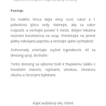
Postup:
Do malého hrnca dajte vínny ocot, cukor a 1
polievkovú lyžicu vody. Nahrejte, aby sa cukor
rozpustil, a nechajte povariť 5 minút, dokým tekutina
nezmení konzistenciu na sirup. Primiešajte na jemné
plátky nakrájanú papričku a nechajte úplne vychladnúť.
Dohromady zmiešajte zvyšné ingrediencie. Až sa
dressing spojí, dochuťte.
Tento dressing sa výborne hodí k thajskému šalátu s
hovädzím mäsom, rajčinami, uhorkou, červenou
cibuľou a čerstvými bylinkami.
Kúpiť arašidový olej 100ml