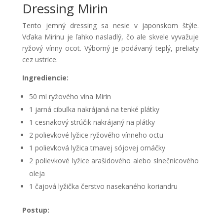
Dressing Mirin
Tento jemný dressing sa nesie v japonskom štýle.
Vďaka Mirinu je ľahko nasladlý, čo ale skvele vyvažuje
ryžový vínny ocot. Výborný je podávaný teplý, preliaty
cez ustrice.
Ingrediencie:
50 ml ryžového vína Mirin
1 jarná cibuľka nakrájaná na tenké plátky
1 cesnakový strúčik nakrájaný na plátky
2 polievkové lyžice ryžového vínneho octu
1 polievková lyžica tmavej sójovej omáčky
2 polievkové lyžice arašidového alebo slnečnicového
oleja
1 čajová lyžička čerstvo nasekaného koriandru
Postup: