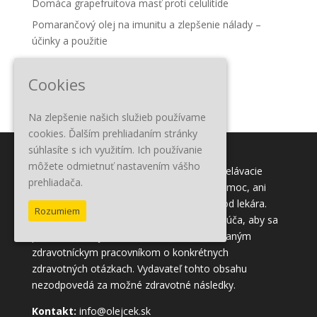
Domáca grapefruitova masť proti celulitíde
Pomarančový olej na imunitu a zlepšenie nálady –
účinky a použitie
5 esenciálnych olejov účinných na alergie
Cookies
Domáca masť proti artritíde
Na zlepšenie našich služieb používame
cookies. Ďalším prehliadaním stránky
súhlasíte s ich využitím. Ich používanie
môžete odmietnuť nastavením vášho
Tento obsah slúži iba na informačné a vzdelávacie
prehliadača.
účely. Účelom nie je poskytnúť lekársku pomoc, ani
nahradiť lekársku pomoc alebo ošetrenie od lekára.
Rozumiem
Všetkým čitateľom tohto obsahu sa odporúča, aby sa
poradili so svojím lekárom alebo kvalifikovaným
zdravotníckym pracovníkom o konkrétnych
zdravotných otázkach. Vydavateľ tohto obsahu
nezodpovedá za možné zdravotné následky.
Kontakt:
info@olejcek.sk