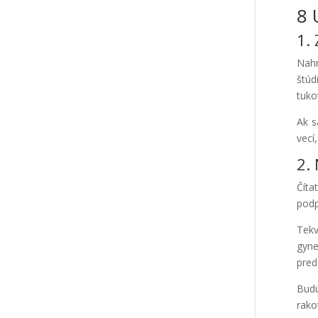
8 
1. 
Nahr
štúd
tuko
Ak s
vecí
2.
Číta
podp
Tekv
gyne
pred
Budú
rako