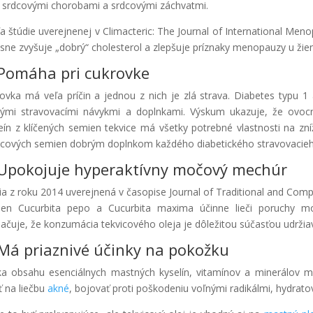
 srdcovými chorobami a srdcovými záchvatmi.
a štúdie uverejnenej v Climacteric: The Journal of International Menop
sne zvyšuje „dobrý“ cholesterol a zlepšuje príznaky menopauzy u ži
 Pomáha pri cukrovke
ovka má veľa príčin a jednou z nich je zlá strava. Diabetes typu 1 
ými stravovacími návykmi a doplnkami. Výskum ukazuje, že ovoc
eín z klíčených semien tekvice má všetky potrebné vlastnosti na zní
icových semien dobrým doplnkom každého diabetického stravovacieh
 Upokojuje hyperaktívny močový mechúr
ia z roku 2014 uverejnená v časopise Journal of Traditional and Com
ien Cucurbita pepo a Cucurbita maxima účinne lieči poruchy 
ačuje, že konzumácia tekvicového oleja je dôležitou súčasťou udrži
 Má priaznivé účinky na pokožku
a obsahu esenciálnych mastných kyselín, vitamínov a minerálov má
iť na liečbu
akné
, bojovať proti poškodeniu voľnými radikálmi, hydratov