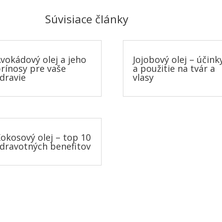
Súvisiace články
vokádový olej a jeho
Jojobový olej – účink
rínosy pre vaše
a použitie na tvár a
dravie
vlasy
okosový olej – top 10
dravotných benefitov