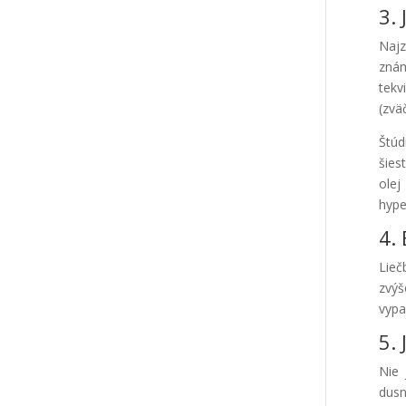
3.
Najz
znám
tekv
(zvä
Štúd
šies
olej
hype
4.
Lieč
zvý
vypa
5. 
Nie 
dusn