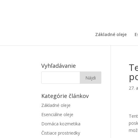
Základné oleje
E
Te
Vyhľadávanie
po
27. 
Kategórie článkov
Základné oleje
Esenciálne oleje
Tent
posk
Domáca kozmetika
možn
Čistiace prostriedky