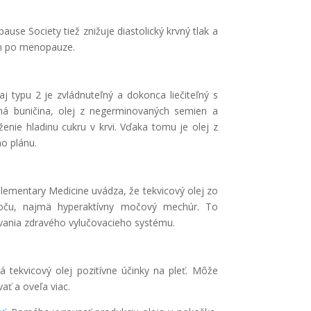
ause Society tiež znižuje diastolický krvný tlak a
en po menopauze.
aj typu 2 je zvládnuteľný a dokonca liečiteľný s
ná buničina, olej z negerminovaných semien a
ženie hladinu cukru v krvi. Vďaka tomu je olej z
o plánu.
plementary Medicine uvádza, že tekvicový olej zo
moču, najmä hyperaktívny močový mechúr. To
avania zdravého vylučovacieho systému.
 tekvicový olej pozitívne účinky na pleť. Môže
ať a oveľa viac.