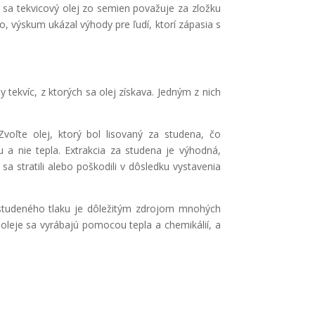
sa tekvicový olej zo semien považuje za zložku
, výskum ukázal výhody pre ľudí, ktorí zápasia s
 tekvíc, z ktorých sa olej získava. Jedným z nich
oľte olej, ktorý bol lisovaný za studena, čo
a nie tepla. Extrakcia za studena je výhodná,
a stratili alebo poškodili v dôsledku vystavenia
 studeného tlaku je dôležitým zdrojom mnohých
 oleje sa vyrábajú pomocou tepla a chemikálií, a