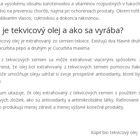
a vysokému obsahu karotenoidov a vitamínov rozpustných v tukoch 
nú na prevenciu chorôb, najmä pri ochoreniach prostaty. Okrem tohto
dávaním vlasov, cukrovkou a dokonca rakovinou.
 je tekvicový olej a ako sa vyrába?
icový olej je extrahovaný zo semien tekvice. Existujú dva hlavné druhy
ucurbita pepo a druhým je Cucurbita maxima.
 z tekvicových semien sa môže extrahovať viacerými spôsobmi. Zv
ená, že olej bol extrahovaný z tekvicových semien pomocou tlaku 
ože umožňuje oleju udržať si svoje prospešné antioxidanty, ktoré by s
.
um ukazuje, že olej extrahovaný z tekvicových semien s použitím
vých zložiek, ako sú antioxidanty a antimikrobiálne látky. Rafinované
o produkujú menej zdravé a menej výživné konečné produkty.
Kúpiť bio tekvicový olej