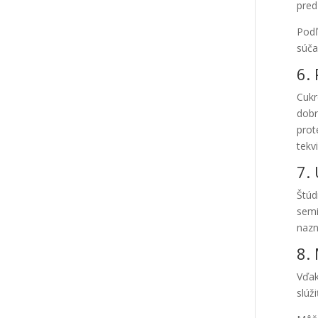
pred
Podľ
súča
6.
Cukr
dobr
prot
tekv
7.
Štúd
sem
nazn
8.
Vďak
slúž