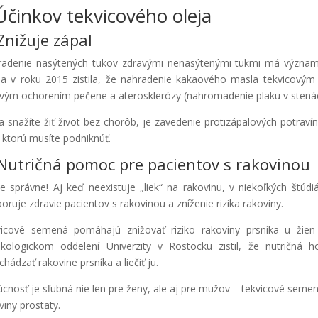
Účinkov tekvicového oleja
Znižuje zápal
adenie nasýtených tukov zdravými nenasýtenými tukmi má význam
ia v roku 2015 zistila, že nahradenie kakaového masla tekvicovým 
vým ochorením pečene a aterosklerózy (nahromadenie plaku v stenách 
a snažíte žiť život bez chorôb, je zavedenie protizápalových potrav
, ktorú musíte podniknúť.
 Nutričná pomoc pre pacientov s rakovinou
te správne! Aj keď neexistuje „liek“ na rakovinu, v niekoľkých štúd
oruje zdravie pacientov s rakovinou a zníženie rizika rakoviny.
icové semená pomáhajú znižovať riziko rakoviny prsníka u žie
kologickom oddelení Univerzity v Rostocku zistil, že nutričná
chádzať rakovine prsníka a liečiť ju.
cnosť je sľubná nie len pre ženy, ale aj pre mužov – tekvicové semen
viny prostaty.