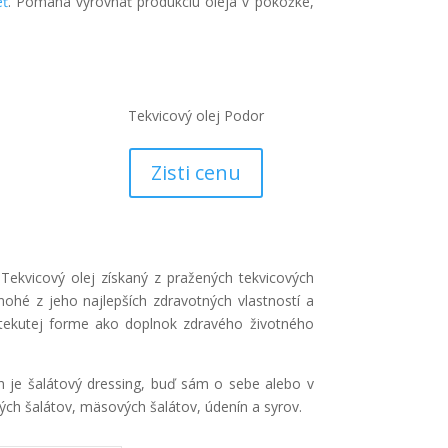
eť
. Pomáha vyrovnať produkciu oleja v pokožke,
Tekvicový olej Podor
Zisti cenu
 Tekvicový olej získaný z pražených tekvicových
nohé z jeho najlepších zdravotných vlastností a
v tekutej forme ako doplnok zdravého životného
h je šalátový dressing, buď sám o sebe alebo v
ných šalátov, mäsových šalátov, údenín a syrov.