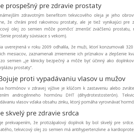
 Je prospešný pre zdravie prostaty
námejším zdravotným benefitom tekvicového oleja je jeho obrovská
e, že chráni pred rakovinou prostaty, ale je tiež vynikajúci pre
icový olej zo semien môže pomôcť zmenšiť zväčšenú prostatu, n
čšenie prostaty súvisiace s vekom).
ia uverejnená v roku 2009 odhalila, že muži, ktorí konzumovali 32
tich mesiacov, zaznamenali zmiernenie ich príznakov a zlepšenie kval
 zo semien „je klinicky bezpečný a môže byť účinný ako doplnková
rpláziu prostaty“.
 Bojuje proti vypadávaniu vlasov u mužov
ba hormónov v zdravej výžive je kľúčom k zastaveniu alebo zvráte
šením androgénneho hormónu DHT (dihydrotestosterón). Tekvi
dávaniu vlasov vďaka obsahu zinku, ktorý pomáha vyrovnávať hormóny
Je skvelý pre zdravie srdca
je prekvapením, že protizápalový doplnok by bol skvelý pre srdc
atého, tekvicový olej zo semien má antihypertenzívne a kardioprote