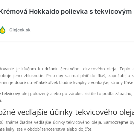
dovanie je kľúčom k udržaniu čerstvého tekvicového oleja. Teplo 
obuje jeho zhluknutie. Preto by sa mal plniť do fliaš, zapečatiť
ením je dobré utrieť akékoľvek bludné kvapky z vonkajšej strany fľaše
e tekvicový olej pokazený alebo po záruke, zistíte to podľa zápachu,
.
žné vedľajšie účinky tekvicového olej
sú známe žiadne vedľajšie účinky tekvicového oleja. Samozrejme by
ate lieky, ste v období tehotenstva alebo dojčíte.