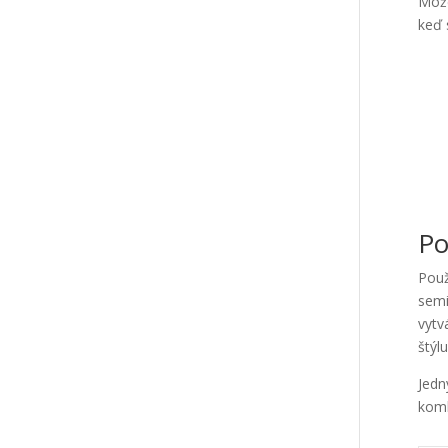
Môže
keď 
Po
Použ
semi
vytv
štýlu
Jedn
komb