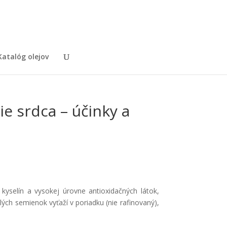
Katalóg olejov
ie srdca – účinky a
kyselín a vysokej úrovne antioxidačných látok,
ých semienok vyťaží v poriadku (nie rafinovaný),