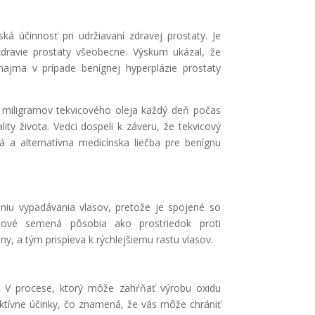
 účinnosť pri udržiavaní zdravej prostaty. Je
 zdravie prostaty všeobecne. Výskum ukázal, že
ajmä v prípade benígnej hyperplázie prostaty
0 miligramov tekvicového oleja každý deň počas
ity života. Vedci dospeli k záveru, že tekvicový
 a alternatívna medicínska liečba pre benígnu
niu vypadávania vlasov, pretože je spojené so
cové semená pôsobia ako prostriedok proti
, a tým prispieva k rýchlejšiemu rastu vlasov.
e. V procese, ktorý môže zahŕňať výrobu oxidu
ktívne účinky, čo znamená, že vás môže chrániť