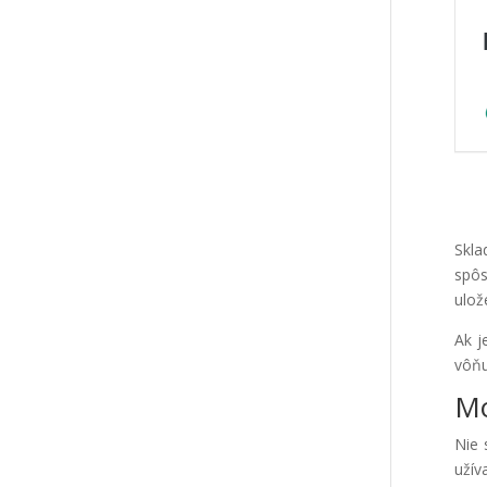
Skla
spôs
ulož
Ak j
vôňu
Mo
Nie 
užív