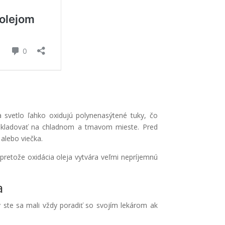
a svetlo ľahko oxidujú polynenasýtené tuky, čo
 a skladovať na chladnom a tmavom mieste. Pred
 alebo viečka.
 pretože oxidácia oleja vytvára veľmi nepríjemnú
a
 ste sa mali vždy poradiť so svojím lekárom ak