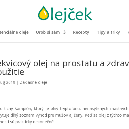
senciálne oleje
Urob si sám
Recepty
Tipy a triky
kvicový olej na prostatu a zdrav
užitie
aug 2019
|
Základné oleje
o tichý šampión, ktorý je plný tryptofánu, nenasýtených mastných 
ytuje dlhý zoznam výhod pre mužov aj ženy. Keď sa olej z týchto mal
osti sú prakticky nekonečné!