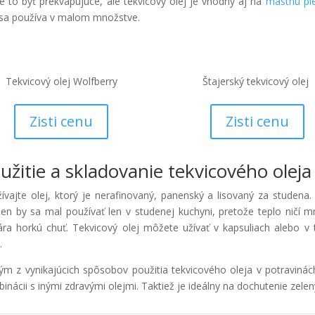
 to byť prekvapujúce, ale tekvicový olej je vhodný aj na
mastnú pl
sa používa v malom množstve.
Tekvicový olej Wolfberry
Štajerský tekvicový olej
Zisti cenu
Zisti cenu
užitie a skladovanie tekvicového oleja
ívajte olej, ktorý je nerafinovaný, panenský a lisovaný za studena.
en by sa mal používať len v studenej kuchyni, pretože teplo ničí m
ára horkú chuť. Tekvicový olej môžete užívať v kapsuliach alebo 
.
ým z vynikajúcich spôsobov použitia tekvicového oleja v potravinác
inácii s inými zdravými olejmi. Taktiež je ideálny na dochutenie zele