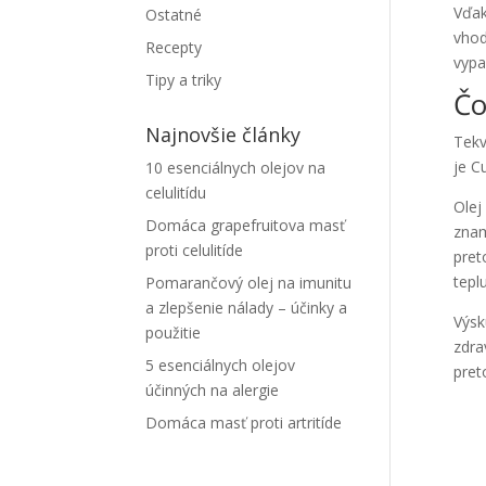
Vďak
Ostatné
vhod
Recepty
vypa
Tipy a triky
Čo
Najnovšie články
Tekv
je C
10 esenciálnych olejov na
celulitídu
Olej
Domáca grapefruitova masť
znam
proti celulitíde
pret
teplu
Pomarančový olej na imunitu
a zlepšenie nálady – účinky a
Výsk
použitie
zdra
5 esenciálnych olejov
pret
účinných na alergie
Domáca masť proti artritíde