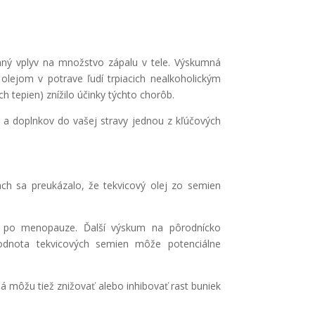
ný vplyv na množstvo zápalu v tele. Výskumná
olejom v potrave ľudí trpiacich nealkoholickým
tepien) znížilo účinky týchto chorôb.
ín a doplnkov do vašej stravy jednou z kľúčových
iách sa preukázalo, že tekvicový olej zo semien
n po menopauze. Ďalší výskum na pôrodnícko
 hodnota tekvicových semien môže potenciálne
á môžu tiež znižovať alebo inhibovať rast buniek