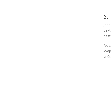
6.
Jedn
bakt
nást
Ak c
kvap
vnút