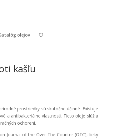
Katalóg olejov
oti kašľu
rírodné prostriedky sú skutočne účinné. Existuje
é a antibakteriálne vlastnosti. Tieto oleje slúžia
iračných ochorení.
n Journal of the Over The Counter (OTC), lieky