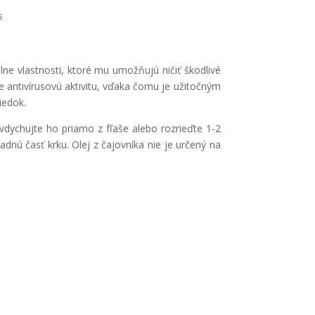
s
lne vlastnosti, ktoré mu umožňujú ničiť škodlivé
e antivírusovú aktivitu, vďaka čomu je užitočným
iedok.
 vdychujte ho priamo z fľaše alebo rozrieďte 1-2
adnú časť krku. Olej z čajovníka nie je určený na