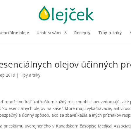
senciálne oleje
Urob si sám
Recepty
Tipy a triky
esenciálnych olejov účinných pr
sep 2019
|
Tipy a triky
eď množstvo ľudí trpí kašľom každý rok, mnohí si neuvedomujú, aké p
oľko esenciálnych olejov na kašeľ, ktoré majú vykašliavacie, antivírusov
bezpečný a účinný spôsob, ako sa zbaviť kašľa a iných príznakov resp
a prieskumu uverejneného v Kanadskom časopise Medical Associatio