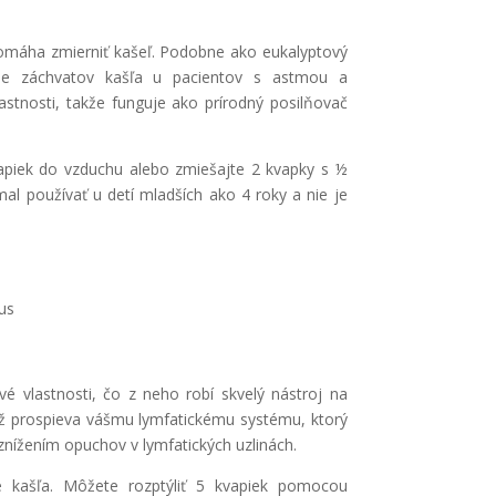
pomáha zmierniť kašeľ. Podobne ako eukalyptový
ncie záchvatov kašľa u pacientov s astmou a
lastnosti, takže funguje ako prírodný posilňovač
kvapiek do vzduchu alebo zmiešajte 2 kvapky s ½
al používať u detí mladších ako 4 roky a nie je
us
ové vlastnosti, čo z neho robí skvelý nástroj na
iež prospieva vášmu lymfatickému systému, ktorý
 znížením opuchov v lymfatických uzlinách.
ie kašľa. Môžete rozptýliť 5 kvapiek pomocou