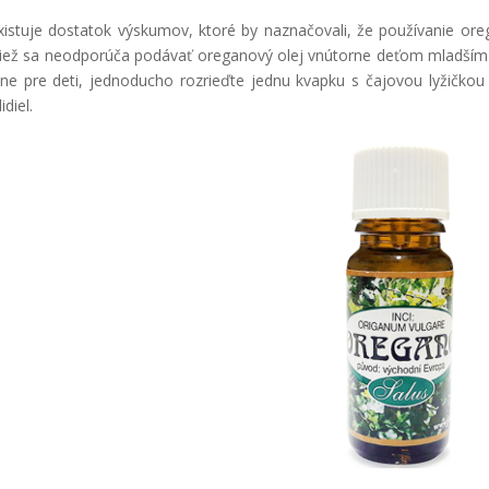
istuje dostatok výskumov, ktoré by naznačovali, že používanie or
iež sa neodporúča podávať oreganový olej vnútorne deťom mladším 
lne pre deti, jednoducho rozrieďte jednu kvapku s čajovou lyžičk
diel.