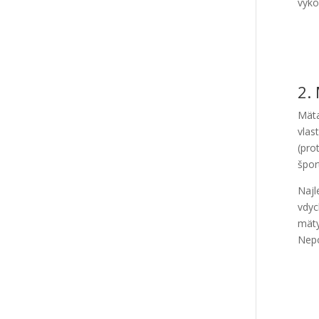
vyko
2.
Mäta
vlas
(pro
špor
Najl
vdyc
mäty
Nepo