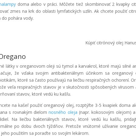
malampy
doma alebo v práci. Môžete tiež skombinovať 2 kvapky cit
kovať zmes na krk do oblasti lymfatických uzlín. Ak chcete použiť cit
a do pohára vody.
Kúpiť citrónový olej Hanu
 Oregano
né látky v oreganovom oleji sú tymol a karvakrol, ktoré majú silné an
ačuje, že vďaka svojim antibakteriálnym účinkom sa oreganový o
biotikám, ktoré sa často používajú na liečbu respiračných ochorení. Or
ože veľa respiračných stavov je v skutočnosti spôsobených vírusom a
rňovaní stavov, ktoré vedú ku kašľu.
hcete na kašeľ použiť oreganový olej, rozptýľte 3-5 kvapiek doma a
gana s rovnakým dielom
nosného oleja
(napr. kokosovým olejom) a 
idiel. Na liečbu bakteriálnych stavov, ktoré vedú ku kašľu, pri
málne po dobu dvoch týždňov. Pretože vnútorné užívanie oreganov
 jeho použitím sa poraďte so svojím lekárom.