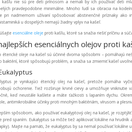
i kašľu nie sú pre deti prínosom a nemali by ich používať deti 
elých pravdepodobne minimálne. Mnoho ľudí sa obracia na kodeín, 
 pri nadmernom užívaní spôsobovať abstinenčné príznaky ako in
histaminiká u dospelých nemajú žiadny vplyv na kašeľ.
úšajte
esenciálne oleje
proti kašľu, ktoré sa snažia riešiť príčinu a sú
najlepších esenciálnych olejov proti ka
o éterické oleje na kašeľ sú účinné dvoma spôsobmi – pomáhajú rieši
o baktérií, ktoré spôsobujú problém, a snažia sa zmierniť kašeľ uvoľn
 Eukalyptus
lyptus je vynikajúci éterický olej na kašeľ, pretože pomáha vyči
obujú ochorenie. Tiež rozširuje krvné cievy a umožňuje vniknutie 
očné, keď neustále kašlete a máte ťažkosti s lapaním dychu. Okre
ole, antimikrobiálne účinky proti mnohým baktériám, vírusom a plesn
epším spôsobom, ako používať eukalyptový olej na kašeľ, je rozptýl
e pred spaním. Eukalyptus sa môže tiež aplikovať lokálne na hrudník a
apky). Majte na pamäti, že eukalyptus by sa nemal používať lokálne u 