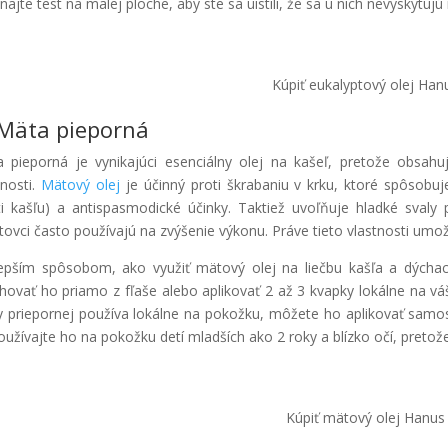
najte test na malej ploche, aby ste sa uistili, že sa u nich nevyskytujú
Kúpiť eukalyptový olej Han
 Mäta pieporná
 pieporná je vynikajúci esenciálny olej na kašeľ, pretože obsahu
tnosti.
Mätový olej
je účinný proti škrabaniu v krku, ktoré spôsobuj
ti kašľu) a antispasmodické účinky. Taktiež uvoľňuje hladké svaly 
tovci často používajú na zvýšenie výkonu. Práve tieto vlastnosti umožň
epším spôsobom, ako využiť mätový olej na liečbu kašľa a dýchacíc
hovať ho priamo z fľaše alebo aplikovať 2 až 3 kvapky lokálne na váš
 priepornej používa lokálne na pokožku, môžete ho aplikovať sam
užívajte ho na pokožku detí mladších ako 2 roky a blízko očí, preto
Kúpiť mätový olej Hanus