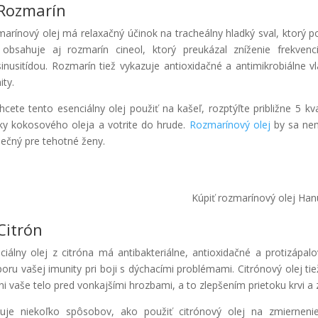
 Rozmarín
arínový olej má relaxačný účinok na tracheálny hladký sval, ktorý 
 obsahuje aj rozmarín cineol, ktorý preukázal zníženie frekve
sinusitídou. Rozmarín tiež vykazuje antioxidačné a antimikrobiálne v
ity.
hcete tento esenciálny olej použiť na kašeľ, rozptýľte približne 5 
čky kokosového oleja a votrite do hrude.
Rozmarínový olej
by sa nem
ečný pre tehotné ženy.
Kúpiť rozmarínový olej Han
Citrón
ciálny olej z citróna má antibakteriálne, antioxidačné a protizápal
oru vašej imunity pri boji s dýchacími problémami. Citrónový olej t
ni vaše telo pred vonkajšími hrozbami, a to zlepšením prietoku krvi a
tuje niekoľko spôsobov, ako použiť citrónový olej na zmiernen