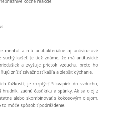
 nepriaznivé kožné reakcie.
us
je mentol a má antibakteriálne aj antivírusové
e suchý kašeľ. Je tiež známe, že má antitusické
priedušiek a zvyšuje prietok vzduchu, preto ho
ujú znížiť závažnosť kašľa a zlepšiť dýchanie.
h ťažkostí, je rozptýliť 5 kvapiek do vzduchu,
 hrudník, zadnú časť krku a spánky. Ak sa olej z
ostatne alebo skombinovať s kokosovým olejom.
že to môže spôsobiť podráždenie.