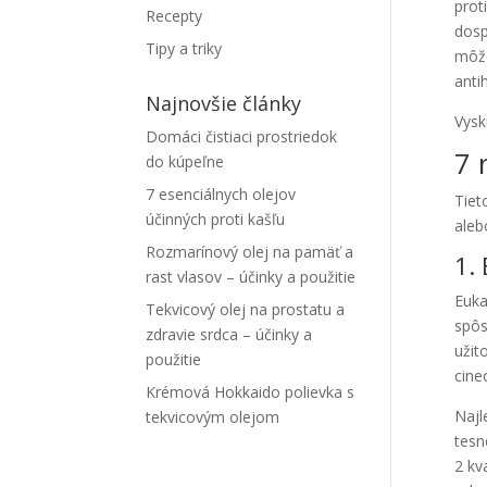
prot
Recepty
dosp
Tipy a triky
môže
anti
Najnovšie články
Vysk
Domáci čistiaci prostriedok
7 
do kúpeľne
7 esenciálnych olejov
Tiet
účinných proti kašľu
aleb
Rozmarínový olej na pamäť a
1.
rast vlasov – účinky a použitie
Euka
Tekvicový olej na prostatu a
spôs
zdravie srdca – účinky a
užit
použitie
cine
Krémová Hokkaido polievka s
Najl
tekvicovým olejom
tesn
2 kv