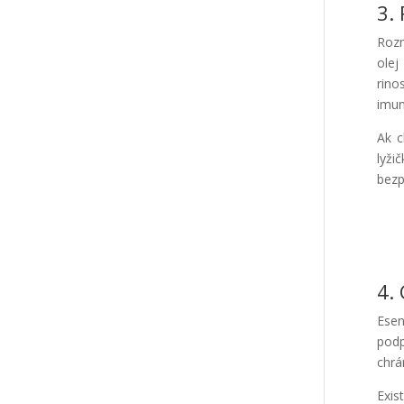
3.
Rozm
olej
rino
imun
Ak c
lyži
bezp
4. 
Esen
podp
chrá
Exis