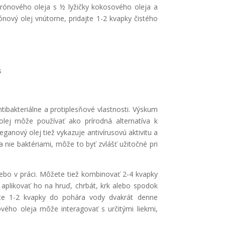
rónového oleja s ½ lyžičky kokosového oleja a
rónový olej vnútorne, pridajte 1-2 kvapky čistého
s
tibakteriálne a protiplesňové vlastnosti. Výskum
lej môže používať ako prírodná alternatíva k
eganový olej tiež vykazuje antivírusovú aktivitu a
 nie baktériami, môže to byť zvlášť užitočné pri
lebo v práci. Môžete tiež kombinovať 2-4 kvapky
aplikovať ho na hruď, chrbát, krk alebo spodok
dajte 1-2 kvapky do pohára vody dvakrát denne
ého oleja môže interagovať s určitými liekmi,