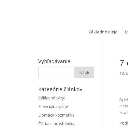
Základné oleje
E
7 
Vyhľadávanie
12. 
Kategórie článkov
Základné oleje
Aj k
niek
Esenciálne oleje
ako 
Domáca kozmetika
Podľ
Čistiace prostriedky