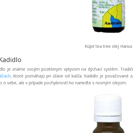
Kúpiť tea tree olej Hanus
 Kadidlo
dlo je známe svojím pozitívnym vplyvom na dýchací systém. Tradič
ážach
, ktoré pomáhajú pri úľave od kašľa. Kadidlo je považované 
 o sebe, ale v prípade pochybností ho narieďte s nosným olejom.