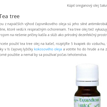
Kúpiť oreganový olej Salu
 Tea tree
ou z najväčších výhod čajovníkového oleja sú jeho silné antimikrobiá
érie, ktoré vedú k respiračným ochoreniam. Tea tree olej tiež vykazuj
rojom na riešenie príčiny kašľa a slúži ako prírodný dezinfekčný prostr
hcete použiť tea tree olej na kašeľ, rozptýľte 5 kvapiek do vzduchu,
ky v ½ čajovej lyžičky
kokosového oleja
a votrite ho do hrude a na z
orné použitie a nemal by sa používať počas tehotenstva.