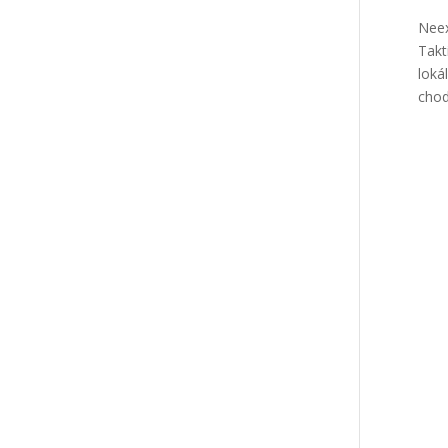
Neex
Takt
loká
chodi