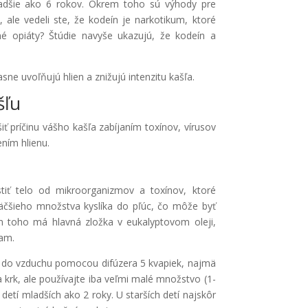
mladšie ako 6 rokov. Okrem toho sú výhody pre
ale vedeli ste, že kodeín je narkotikum, ktoré
é opiáty? Štúdie navyše ukazujú, že kodeín a
časne uvoľňujú hlien a znižujú intenzitu kašľa.
šľu
ť príčinu vášho kašľa zabíjaním toxínov, vírusov
ením hlienu.
stiť telo od mikroorganizmov a toxínov, ktoré
väčšieho množstva kyslíka do pľúc, čo môže byť
m toho má hlavná zložka v eukalyptovom oleji,
iam.
iť do vzduchu pomocou difúzera 5 kvapiek, najmä
 krk, ale používajte iba veľmi malé množstvo (1-
detí mladších ako 2 roky. U starších detí najskôr