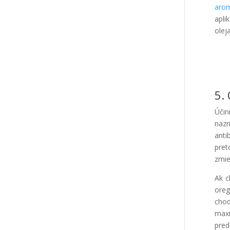
aro
apli
olej
5.
Účin
nazn
anti
pret
zmie
Ak c
ore
chod
maxi
pred