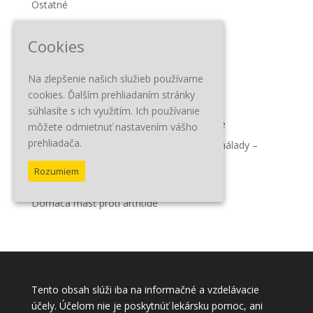
Ostatné
Recepty
Cookies
Tipy a triky
Na zlepšenie našich služieb používame
Najnovšie články
cookies. Ďalším prehliadaním stránky
10 esenciálnych olejov na celulitídu
súhlasíte s ich využitím. Ich používanie
Domáca grapefruitova masť proti celulitíde
môžete odmietnuť nastavením vášho
prehliadača.
Pomarančový olej na imunitu a zlepšenie nálady –
účinky a použitie
Rozumiem
5 esenciálnych olejov účinných na alergie
Domáca masť proti artritíde
Tento obsah slúži iba na informačné a vzdelávacie
účely. Účelom nie je poskytnúť lekársku pomoc, ani