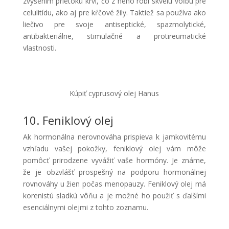
zvýšením prietoku krvi, čo z neho robí skvelú voľbu pre
celulitídu, ako aj pre kŕčové žily. Taktiež sa používa ako
liečivo pre svoje antiseptické, spazmolytické,
antibakteriálne, stimulačné a protireumatické
vlastnosti.
Kúpiť cyprusový olej Hanus
10. Feniklový olej
Ak hormonálna nerovnováha prispieva k jamkovitému
vzhľadu vašej pokožky, feniklový olej vám môže
pomôcť prirodzene vyvážiť vaše hormóny. Je známe,
že je obzvlášť prospešný na podporu hormonálnej
rovnováhy u žien počas menopauzy. Feniklový olej má
korenistú sladkú vôňu a je možné ho použiť s ďalšími
esenciálnymi olejmi z tohto zoznamu.