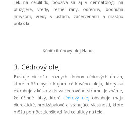
liek na celulitídu, používa sa aj v dermatológii na
pľuzgiere, vredy, rezné rany, odreniny, bodnutia
hmyzom, vredy v ústach, začervenanú a mastnú
pokožku.
Kúpiť citrónový olej Hanus
3. Cédrový olej
Existuje niekoľko rôznych druhov cédrových drevín,
ktoré môžu byť zdrojom cédrového oleja, ktorý sa
extrahuje z kúskov dreva cédrového stromu. Je známe,
že účinné látky, ktoré
cédrový olej
obsahuje majú
diurektické, protizápalové a sťahujúce vlastnosti, ktoré
môžu pomôcť zlepšiť vzhľad celulitídy na tele.