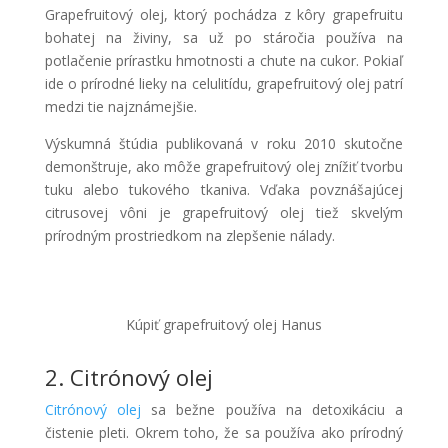
Grapefruitový olej, ktorý pochádza z kôry grapefruitu
bohatej na živiny, sa už po stáročia používa na
potlačenie prírastku hmotnosti a chute na cukor. Pokiaľ
ide o prírodné lieky na celulitídu, grapefruitový olej patrí
medzi tie najznámejšie.
Výskumná štúdia publikovaná v roku 2010 skutočne
demonštruje, ako môže grapefruitový olej znížiť tvorbu
tuku alebo tukového tkaniva. Vďaka povznášajúcej
citrusovej vôni je grapefruitový olej tiež skvelým
prírodným prostriedkom na zlepšenie nálady.
Kúpiť grapefruitový olej Hanus
2. Citrónový olej
Citrónový olej
sa bežne používa na detoxikáciu a
čistenie pleti. Okrem toho, že sa používa ako prírodný