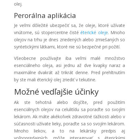
olej.
Perorálna aplikácia
Je veľmi dôležité ubezpečiť sa, že oleje, ktoré užívate
vnútorne, sú stopercentne čisté
éterické oleje
. Mnoho
olejov na trhu je dnes zriedených alebo zmiešaných so
syntetickými látkami, ktoré nie sú bezpečné pri požití.
Všeobecne používajte iba veľmi malé množstvo
esenciálneho oleja, asi jednu až dve kvapky naraz a
maximálne dvakrát až trikrát denne. Pred prehltnutím
by ste mali éterický olej zriediť v tekutine.
Možné vedľajšie účinky
Ak ste tehotná alebo dojčíte, pred použitím
esenciálnych olejov na celulitídu sa poraďte so svojím
lekárom. Ak máte akékoľvek zdravotné ťažkosti alebo v
súčasnosti užívate lieky, poraďte sa so svojím lekárom.
Mnoho liekov, a to na lekársky predpis aj
voľnopredajných, môže interagovať s éterickými