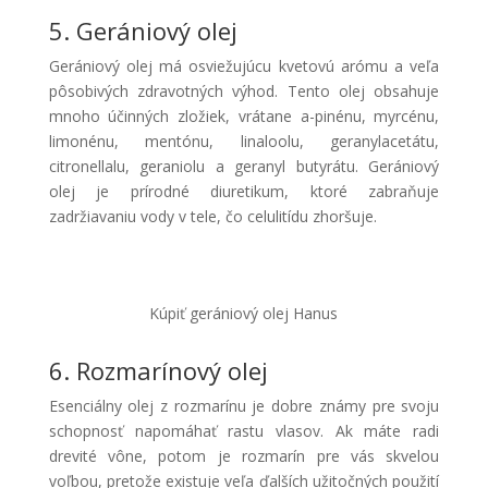
5. Gerániový olej
Gerániový olej má osviežujúcu kvetovú arómu a veľa
pôsobivých zdravotných výhod. Tento olej obsahuje
mnoho účinných zložiek, vrátane a-pinénu, myrcénu,
limonénu, mentónu, linaloolu, geranylacetátu,
citronellalu, geraniolu a geranyl butyrátu. Gerániový
olej je prírodné diuretikum, ktoré zabraňuje
zadržiavaniu vody v tele, čo celulitídu zhoršuje.
Kúpiť gerániový olej Hanus
6. Rozmarínový olej
Esenciálny olej z rozmarínu je dobre známy pre svoju
schopnosť napomáhať rastu vlasov. Ak máte radi
drevité vône, potom je rozmarín pre vás skvelou
voľbou, pretože existuje veľa ďalších užitočných použití