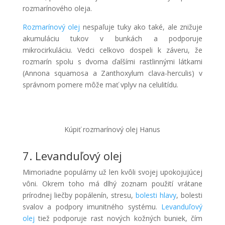
rozmarínového oleja.
Rozmarínový olej
nespaľuje tuky ako také, ale znižuje
akumuláciu tukov v bunkách a podporuje
mikrocirkuláciu. Vedci celkovo dospeli k záveru, že
rozmarín spolu s dvoma ďalšími rastlinnými látkami
(Annona squamosa a Zanthoxylum clava-herculis) v
správnom pomere môže mať vplyv na celulitídu.
Kúpiť rozmarínový olej Hanus
7. Levanduľový olej
Mimoriadne populárny už len kvôli svojej upokojujúcej
vôni. Okrem toho má dlhý zoznam použití vrátane
prírodnej liečby popálenín, stresu,
bolesti hlavy
, bolesti
svalov a podpory imunitného systému.
Levanduľový
olej
tiež podporuje rast nových kožných buniek, čím