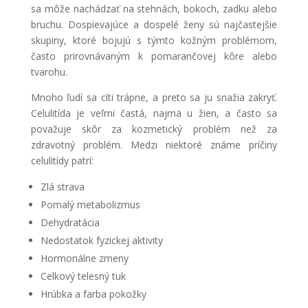
sa môže nachádzať na stehnách, bokoch, zadku alebo
bruchu. Dospievajúce a dospelé ženy sú najčastejšie
skupiny, ktoré bojujú s týmto kožným problémom,
často prirovnávaným k pomarančovej kôre alebo
tvarohu.
Mnoho ľudí sa cíti trápne, a preto sa ju snažia zakryť.
Celulitída je veľmi častá, najmä u žien, a často sa
považuje skôr za kozmetický problém než za
zdravotný problém. Medzi niektoré známe príčiny
celulitídy patrí:
Zlá strava
Pomalý metabolizmus
Dehydratácia
Nedostatok fyzickej aktivity
Hormonálne zmeny
Celkový telesný tuk
Hrúbka a farba pokožky