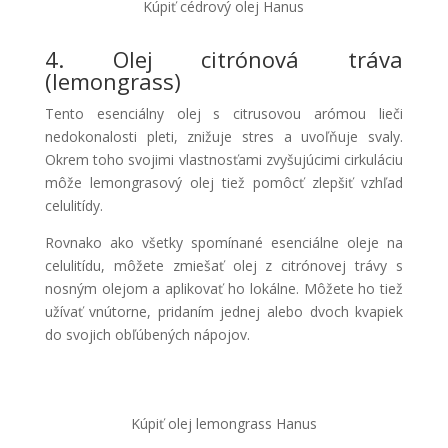
Kúpiť cédrový olej Hanus
4. Olej citrónová tráva
(lemongrass)
Tento esenciálny olej s citrusovou arómou lieči
nedokonalosti pleti, znižuje stres a uvoľňuje svaly.
Okrem toho svojimi vlastnosťami zvyšujúcimi cirkuláciu
môže lemongrasový olej tiež pomôcť zlepšiť vzhľad
celulitídy.
Rovnako ako všetky spomínané esenciálne oleje na
celulitídu, môžete zmiešať olej z citrónovej trávy s
nosným olejom a aplikovať ho lokálne. Môžete ho tiež
užívať vnútorne, pridaním jednej alebo dvoch kvapiek
do svojich obľúbených nápojov.
Kúpiť olej lemongrass Hanus