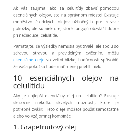
Ak vás zaujíma, ako sa celulitídy zbaviť pomocou
esenciálnych olejov, ste na správnom mieste! Existuje
množstvo éterických olejov užitočných pre zdravie
pokožky, ale sú niektoré, ktoré fungujú obzvlášť dobre
pri nežiadúcej celulitíde.
Pamätajte, že výsledky nemusia byť trvalé, ale spolu so
zdravou stravou a pravidelným cvičením, môžu
esenciálne oleje
vo veľmi blízkej budúcnosti spôsobiť,
že vaša pokožka bude mať menej priehlbiniek.
10 esenciálnych olejov na
celulitídu
Aký je najlepší esenciálny olej na celulitídu? Existuje
skutočne niekoľko skvelých možností, ktoré je
potrebné zvážiť. Tieto oleje môžete použiť samostatne
alebo vo vzájomnej kombinácii.
1. Grapefruitový olej