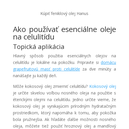
Kúpiť feniklový olej Hanus
Ako používať esenciálne oleje
na celulitídu
Topická aplikácia
Hlavný spôsob použitia esenciálnych olejov na
celulitídu je lokálne na pokožku. Pripravte si
domácu
grapefruitovú masť proti celulitíde
za dve minúty a
nanášajte ju každý deň.
Môže kokosový olej zmierniť celulitídu?
Kokosový olej
je určite skvelou voľbou nosného oleja na použitie s
éterickými olejmi na celulitídu. Jedno určite vieme, že
kokosový olej je vynikajúcim prírodným hydratačným
prostriedkom, ktorý napomáha k tomu, aby pokožka
bola pružnejšia. Ak hľadáte ďalšie možnosti nosného
oleja, môžete tiež použiť hroznový olej a mandľový