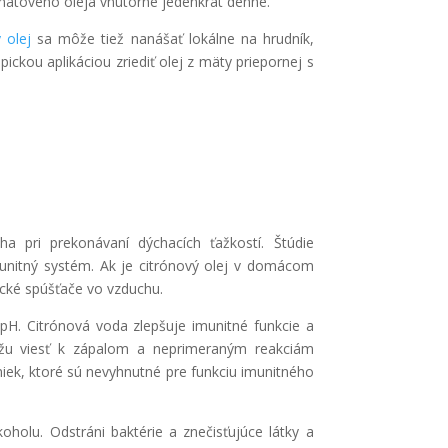
 mätového oleja vnútorne jedenkrát denne.
 olej
sa môže tiež nanášať lokálne na hrudník,
pickou aplikáciou zriediť olej z mäty priepornej s
 pri prekonávaní dýchacích ťažkostí. Štúdie
unitný systém. Ak je citrónový olej v domácom
ické spúšťače vo vzduchu.
pH. Citrónová voda zlepšuje imunitné funkcie a
môžu viesť k zápalom a neprimeraným reakciám
niek, ktoré sú nevyhnutné pre funkciu imunitného
oholu. Odstráni baktérie a znečisťujúce látky a