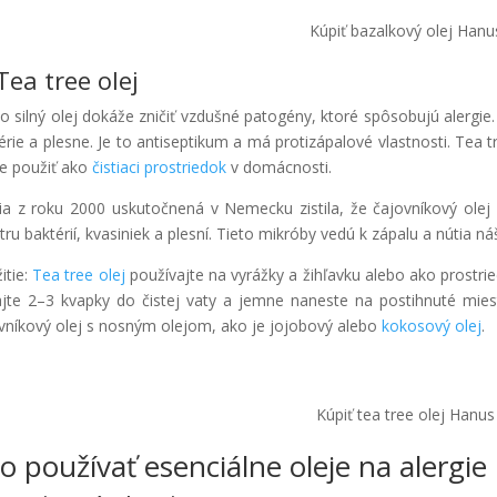
Kúpiť bazalkový olej Hanu
Tea tree olej
o silný olej dokáže zničiť vzdušné patogény, ktoré spôsobujú alergie.
érie a plesne. Je to antiseptikum a má protizápalové vlastnosti. Tea 
e použiť ako
čistiaci prostriedok
v domácnosti.
ia z roku 2000 uskutočnená v Nemecku zistila, že čajovníkový olej v
tru baktérií, kvasiniek a plesní. Tieto mikróby vedú k zápalu a nútia
itie:
Tea tree olej
používajte na vyrážky a žihľavku alebo ako prostrie
ajte 2–3 kvapky do čistej vaty a jemne naneste na postihnuté miest
vníkový olej s nosným olejom, ako je jojobový alebo
kokosový olej
.
Kúpiť tea tree olej Hanus
o používať esenciálne oleje na alergie