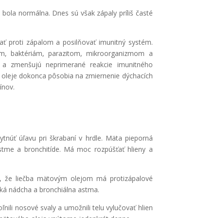
 bola normálna. Dnes sú však zápaly príliš časté
ať proti zápalom a posilňovať imunitný systém.
iám, baktériám, parazitom, mikroorganizmom a
e a zmenšujú neprimerané reakcie imunitného
 oleje dokonca pôsobia na zmiernenie dýchacích
ínov.
tnúť úľavu pri škrabaní v hrdle. Mäta pieporná
, astme a bronchitíde. Má moc rozpúšťať hlieny a
e, že liečba mätovým olejom má protizápalové
cká nádcha a bronchiálna astma.
nili nosové svaly a umožnili telu vylučovať hlien