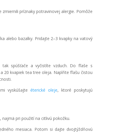
 zmiernili príznaky potravinovej alergie. Pomôže
íka alebo bazalky. Pridajte 2–3 kvapky na vatový
 tak spúšťače a vyčistíte vzduch. Do fľaše s
20 kvapiek tea tree oleja. Naplňte fľašu čistou
nosti.
ami vyskúšajte
éterické oleje
, ktoré poskytujú
najmä pri použití na citlivú pokožku.
edného mesiaca. Potom si dajte dvojtýždňovú