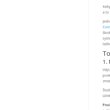
Keby
a to
Jedn
Esen
škod
syst
ťažk
To
1.
Vdýc
posk
zmie
Štúd
účin
Použ