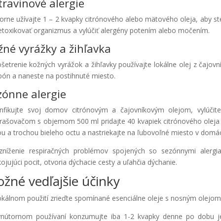
travinové alergie
orne užívajte 1 – 2 kvapky citrónového alebo mätového oleja, aby ste
etoxikovať organizmus a vylúčiť alergény potením alebo močením.
žné vyrážky a žihľavka
šetrenie kožných vyrážok a žihľavky používajte lokálne olej z čajovn
ón a naneste na postihnuté miesto.
zónne alergie
nfikujte svoj domov citrónovým a čajovníkovým olejom, vylúčite
rašovačom s objemom 500 ml pridajte 40 kvapiek citrónového oleja a 
u a trochou bieleho octu a nastriekajte na ľubovoľné miesto v domác
níženie respiračných problémov spojených so sezónnymi alergi
ojujúci pocit, otvoria dýchacie cesty a uľahčia dýchanie.
žné vedľajšie účinky
lokálnom použití zrieďte spomínané esenciálne oleje s nosným olejom, 
vnútornom používaní konzumujte iba 1-2 kvapky denne po dobu j