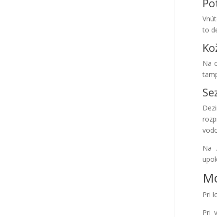
Po
Vnút
to d
Ko
Na o
tamp
Se
Dezi
rozp
vodo
Na z
upok
Mo
Pri 
Pri 