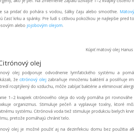
ergény, ako je peľ. Na zmiernenie zápalu užívajte 1–2 kvapky čistého
 sa pridať do pohára s vodou, šálky čaju alebo smoothie.
Mätový
ú časť krku a spánky. Pre ľudí s citlivou pokožkou je najlepšie pred to
osovým alebo
jojobovým olejom
.
Kúpiť mätový olej Hanus
Citrónový olej
ónový olej podporuje odvodnenie lymfatického systému a pomáha
kázali, že
citrónový olej
zabraňuje množeniu baktérií a posilňuje im
tredí rozptýlený do vzduchu, môže zabíjať baktérie a eliminovať alerg
anie 1–2 kvapiek citrónového oleja do vody pomáha pri rovnováhe 
xikuje organizmus. Stimuluje pečeň a vyplavuje toxíny, ktoré 
itnému systému. Citrónová voda tiež stimuluje produkciu bielych krvi
ému, pretože pomáhajú chrániť telo.
ónový olej je možné použiť aj na dezinfekciu domu bez použitia alk