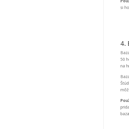
Použ
si h
4.
Baza
50 h
na h
Baza
Štúd
môžu
Použ
prid
baza