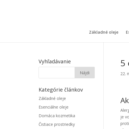
Základné oleje
E
5 
Vyhľadávanie
22. 
Kategórie článkov
Ak
Základné oleje
Esenciálne oleje
Aler
Domáca kozmetika
je v
prot
Čistiace prostriedky