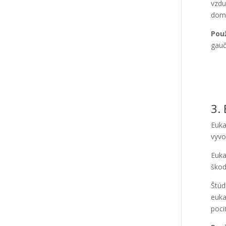
vzdu
domu
Použ
gauč
3.
Euka
vyvo
Euka
škod
Štúd
euka
poci