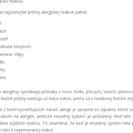
gickú reakciu.
i najčastejšie príčiny alergickej reakcie patria:
ľ
ach
eseň
dnutie hmyzom
ieracie chlpy
dlo
eky
tex
o alergény vyvolávajú príznaky v nose, hrdle, pľúcach, ušiach, prínoso
o bežné príčiny existujú už tisíce rokov, prečo sa v nedávnej histórii zvý
a z teórií vysvetľujúcich nárast alergií je spojená so zápalmi, ktoré
obom na alergén, pretože imunitný systém je preťažený. Keď telo 
láva zvýšenú reakciu. To znamená, že keď je imunitný systém tela
e telo k neprimeranej reakcii.