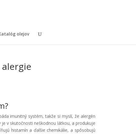
Katalóg olejov
 alergie
ám?
páda imunitný systém, takže si myslí, že alergén
 je v skutočnosti neškodnou látkou, a produkuje
oľňujú histamín a ďalšie chemikálie, a spôsobujú