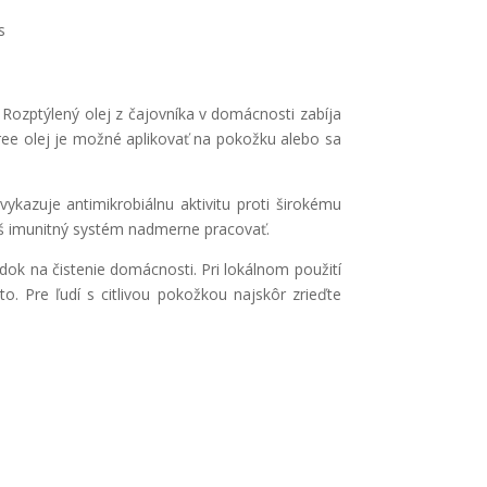
s
 Rozptýlený olej z čajovníka v domácnosti zabíja
tree olej je možné aplikovať na pokožku alebo sa
ykazuje antimikrobiálnu aktivitu proti širokému
 náš imunitný systém nadmerne pracovať.
dok na čistenie domácnosti. Pri lokálnom použití
o. Pre ľudí s citlivou pokožkou najskôr zrieďte