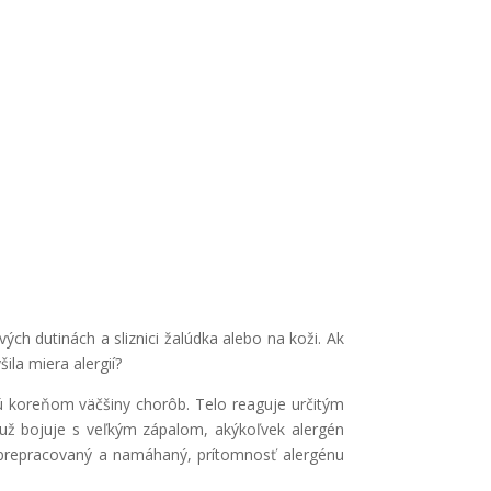
vých dutinách a sliznici žalúdka alebo na koži. Ak
šila miera alergií?
 sú koreňom väčšiny chorôb. Telo reaguje určitým
už bojuje s veľkým zápalom, akýkoľvek alergén
 prepracovaný a namáhaný, prítomnosť alergénu