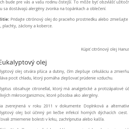
ch bude pre vás a vašu rodinu čistejší. To môže byť obzvlášť užito
 sa dostávajú alergény zvonka na topánkach a oblečení.
itie:
Pridajte citrónový olej do pracieho prostriedku alebo zmiešajte
, plachty, záclony a koberce.
Kúpiť citrónový olej Hanu
 Eukalyptový olej
lyptový olej otvára pľúca a dutiny, čím zlepšuje cirkuláciu a zmierňu
láva pocit chladu, ktorý pomáha zlepšovať prúdenie vzduchu.
lyptus obsahuje citronellal, ktorý má analgetické a protizápalové ú
livých mikroorganizmov, ktoré pôsobia ako alergény.
ia zverejnená v roku 2011 v dokumente Doplnková a alternatívn
lyptový olej bol účinný pri liečbe infekcií horných dýchacích ciest. 
ťovali zmiernenie bolesti v krku, zachrípnutia alebo kašľa.