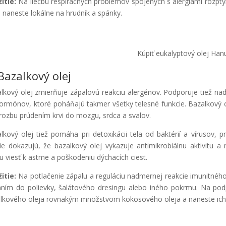
itie:
Na liečbu respiračných problémov spojených s alergiami rozptý
o naneste lokálne na hrudník a spánky.
Kúpiť eukalyptový olej Han
 Bazalkový olej
lkový olej zmierňuje zápalovú reakciu alergénov. Podporuje tiež nado
ormónov, ktoré poháňajú takmer všetky telesné funkcie. Bazalkový 
rozbu prúdením krvi do mozgu, srdca a svalov.
lkový olej tiež pomáha pri detoxikácii tela od baktérií a vírusov, 
ie dokazujú, že bazalkový olej vykazuje antimikrobiálnu aktivitu a 
 viesť k astme a poškodeniu dýchacích ciest.
itie:
Na potlačenie zápalu a reguláciu nadmernej reakcie imunitného
aním do polievky, šalátového dresingu alebo iného pokrmu. Na po
lkového oleja rovnakým množstvom kokosového oleja a naneste ich l