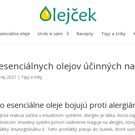
senciálne oleje
Urob si sám
Recepty
Tipy a triky
esenciálnych olejov účinných na
máj 2021
|
Tipy a triky
o esenciálne oleje bojujú proti alergi
gická reakcia začína v imunitnom systéme. Alergén je látka, ktorá na
otrelcom. Imunitný systém potom nadmerne reaguje na alergén, ktorý
ilátky imunoglobulínu E. Tieto protilátky putujú do buniek, ktoré uv