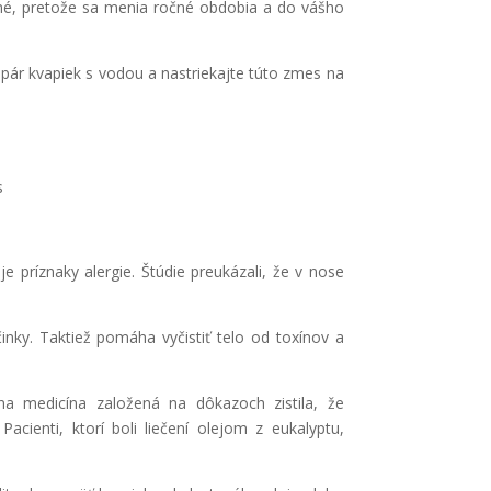
čné, pretože sa menia ročné obdobia a do vášho
 pár kvapiek s vodou a nastriekajte túto zmes na
s
je príznaky alergie. Štúdie preukázali, že v nose
činky. Taktiež pomáha vyčistiť telo od toxínov a
a medicína založená na dôkazoch zistila, že
Pacienti, ktorí boli liečení olejom z eukalyptu,