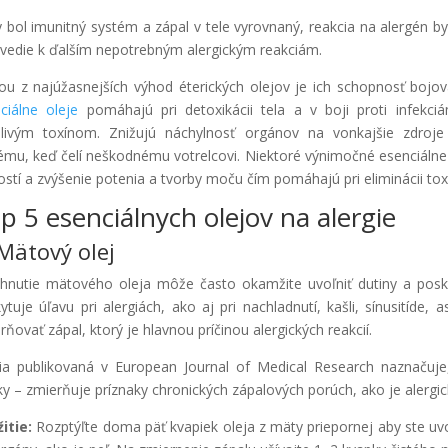
 bol imunitný systém a zápal v tele vyrovnaný, reakcia na alergén by
 vedie k ďalším nepotrebným alergickým reakciám.
ou z najúžasnejších výhod éterických olejov je ich schopnosť bojov
ciálne oleje
pomáhajú pri detoxikácii tela a v boji proti infekc
livým toxínom. Znižujú náchylnosť orgánov na vonkajšie zdroj
ému, keď čelí neškodnému votrelcovi. Niektoré výnimočné esenciálne
ostí a zvýšenie potenia a tvorby moču čím pomáhajú pri eliminácii tox
p 5 esenciálnych olejov na alergie
 Mätový olej
hnutie mätového oleja môže často okamžite uvoľniť dutiny a posky
ytuje úľavu pri alergiách, ako aj pri nachladnutí, kašli, sínusitíde
rňovať zápal, ktorý je hlavnou príčinou alergických reakcií.
ia publikovaná v European Journal of Medical Research naznačuj
ky – zmierňuje príznaky chronických zápalových porúch, ako je alergi
itie:
Rozptýľte doma päť kvapiek oleja z mäty priepornej aby ste uvoľ