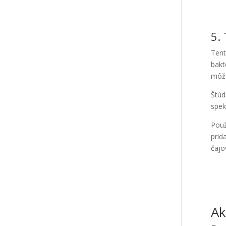
5. 
Tent
bakt
môž
Štúd
spek
Použ
prid
čajo
Ak