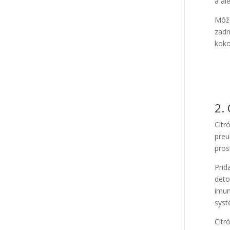
a al
Môže
zadn
kok
2. 
Citr
preu
pros
Prid
deto
imun
syst
Citr