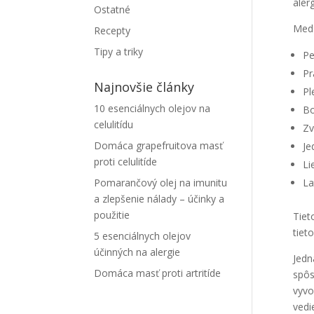
aler
Ostatné
Medz
Recepty
Tipy a triky
Pe
Pr
Najnovšie články
Pl
10 esenciálnych olejov na
Bo
celulitídu
Zv
Domáca grapefruitova masť
Je
proti celulitíde
Li
Pomarančový olej na imunitu
La
a zlepšenie nálady – účinky a
použitie
Tiet
tiet
5 esenciálnych olejov
účinných na alergie
Jedn
Domáca masť proti artritíde
spôs
vyvo
vedi