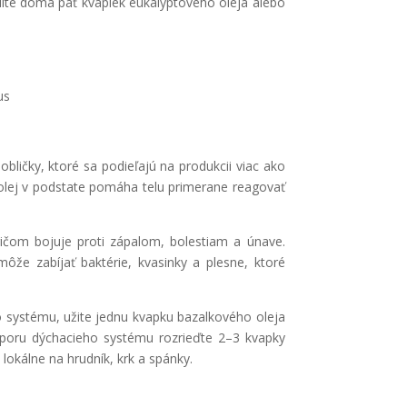
lite doma päť kvapiek eukalyptového oleja alebo
us
bličky, ktoré sa podieľajú na produkcii viac ako
olej v podstate pomáha telu primerane reagovať
pričom bojuje proti zápalom, bolestiam a únave.
môže zabíjať baktérie, kvasinky a plesne, ktoré
 systému, užite jednu kvapku bazalkového oleja
dporu dýchacieho systému rozrieďte 2–3 kvapky
okálne na hrudník, krk a spánky.